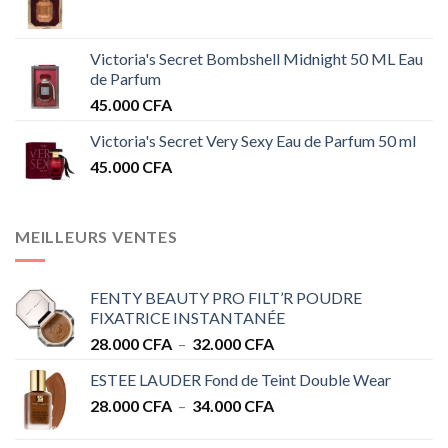
Victoria's Secret Bombshell Midnight 50 ML Eau
de Parfum
45.000
CFA
Victoria's Secret Very Sexy Eau de Parfum 50 ml
45.000
CFA
MEILLEURS VENTES
FENTY BEAUTY PRO FILT’R POUDRE
FIXATRICE INSTANTANÉE
Plage
28.000
CFA
–
32.000
CFA
de
ESTEE LAUDER Fond de Teint Double Wear
prix :
Plage
28.000
CFA
–
34.000
CFA
28.000 CFA
de
à
prix :
32.000 CFA