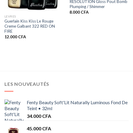
RESOLUTION Gloss Pout Bomb
Plumping / Shimmer
8.000
CFA
LEVRES
Guerlain Kiss Kiss Le Rouge
Creme Galbant 322 RED ON
FIRE
12.000
CFA
.
LES NOUVEAUTÉS
Fenty Beauty Soft'Lit Naturally Luminous Fond De
Teint • 32ml
34.000
CFA
45.000
CFA