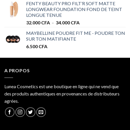
FENTY BEAUTY PRO FILT’R SOFT MATTE
28.000 CFA
LONGWEAR FOUNDATION FOND DE TEINT
à
LONGUE TENUE
34.000 CFA
Plage
32.000
CFA
–
34.000
CFA
de
MAYBELLINE POUDRE FIT ME - POUDRE TON
prix :
SUR TON MATIFIANTE
32.000 CFA
6.500
CFA
à
34.000 CFA
A PROPOS
Lunea Cosmetics est une boutique en ligne qui ne vend que
des produits authentiques en provenances de distributeurs
agrées.