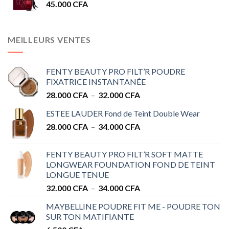
45.000
CFA
MEILLEURS VENTES
FENTY BEAUTY PRO FILT’R POUDRE
FIXATRICE INSTANTANÉE
Plage
28.000
CFA
–
32.000
CFA
de
ESTEE LAUDER Fond de Teint Double Wear
prix :
Plage
28.000
CFA
–
34.000
CFA
28.000 CFA
de
à
prix :
32.000 CFA
FENTY BEAUTY PRO FILT’R SOFT MATTE
28.000 CFA
LONGWEAR FOUNDATION FOND DE TEINT
à
LONGUE TENUE
34.000 CFA
Plage
32.000
CFA
–
34.000
CFA
de
MAYBELLINE POUDRE FIT ME - POUDRE TON
prix :
SUR TON MATIFIANTE
32.000 CFA