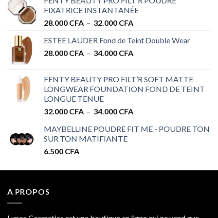
FENTY BEAUTY PRO FILT’R POUDRE
FIXATRICE INSTANTANÉE
Plage
28.000
CFA
–
32.000
CFA
de
ESTEE LAUDER Fond de Teint Double Wear
prix :
Plage
28.000
CFA
–
34.000
CFA
28.000 CFA
de
à
prix :
32.000 CFA
FENTY BEAUTY PRO FILT’R SOFT MATTE
28.000 CFA
LONGWEAR FOUNDATION FOND DE TEINT
à
LONGUE TENUE
34.000 CFA
Plage
32.000
CFA
–
34.000
CFA
de
MAYBELLINE POUDRE FIT ME - POUDRE TON
prix :
SUR TON MATIFIANTE
32.000 CFA
6.500
CFA
à
34.000 CFA
A PROPOS
Lunea Cosmetics est une boutique en ligne qui ne vend que