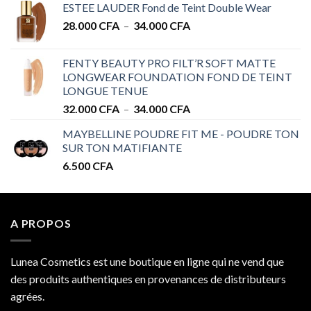
ESTEE LAUDER Fond de Teint Double Wear
prix :
Plage
28.000
CFA
–
34.000
CFA
28.000 CFA
de
à
prix :
32.000 CFA
FENTY BEAUTY PRO FILT’R SOFT MATTE
28.000 CFA
LONGWEAR FOUNDATION FOND DE TEINT
à
LONGUE TENUE
34.000 CFA
Plage
32.000
CFA
–
34.000
CFA
de
MAYBELLINE POUDRE FIT ME - POUDRE TON
prix :
SUR TON MATIFIANTE
32.000 CFA
6.500
CFA
à
34.000 CFA
A PROPOS
Lunea Cosmetics est une boutique en ligne qui ne vend que
des produits authentiques en provenances de distributeurs
agrées.