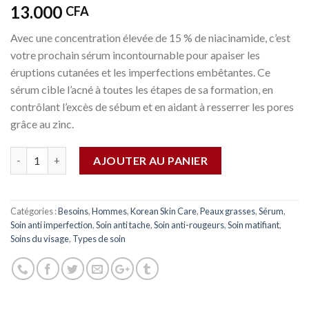
13.000
CFA
Avec une concentration élevée de 15 % de niacinamide, c’est
votre prochain sérum incontournable pour apaiser les
éruptions cutanées et les imperfections embêtantes. Ce
sérum cible l’acné à toutes les étapes de sa formation, en
contrôlant l’excès de sébum et en aidant à resserrer les pores
grâce au zinc.
Quantité
AJOUTER AU PANIER
Catégories :
Besoins
,
Hommes
,
Korean Skin Care
,
Peaux grasses
,
Sérum
,
Soin anti imperfection
,
Soin anti tache
,
Soin anti-rougeurs
,
Soin matifiant
,
Soins du visage
,
Types de soin