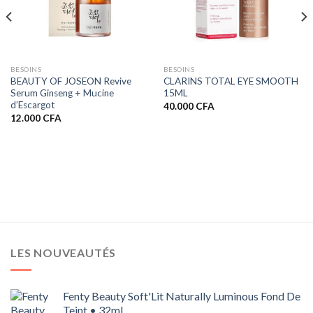
BESOINS
BESOINS
BEAUTY OF JOSEON Revive
CLARINS TOTAL EYE SMOOTH
Serum Ginseng + Mucine
15ML
d’Escargot
40.000
CFA
12.000
CFA
FA.
LES NOUVEAUTÉS
Fenty Beauty Soft'Lit Naturally Luminous Fond De
Teint • 32ml