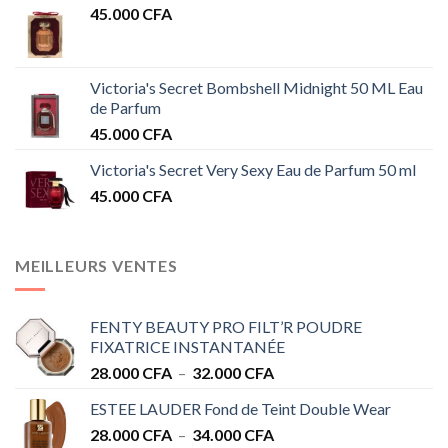
45.000
CFA
Victoria's Secret Bombshell Midnight 50 ML Eau
de Parfum
45.000
CFA
Victoria's Secret Very Sexy Eau de Parfum 50 ml
45.000
CFA
MEILLEURS VENTES
FENTY BEAUTY PRO FILT’R POUDRE
FIXATRICE INSTANTANÉE
Plage
28.000
CFA
–
32.000
CFA
de
ESTEE LAUDER Fond de Teint Double Wear
prix :
Plage
28.000
CFA
–
34.000
CFA
28.000 CFA