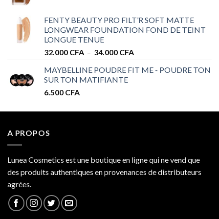
de
à
prix :
32.000 CFA
FENTY BEAUTY PRO FILT’R SOFT MATTE
28.000 CFA
LONGWEAR FOUNDATION FOND DE TEINT
à
LONGUE TENUE
34.000 CFA
Plage
32.000
CFA
–
34.000
CFA
de
MAYBELLINE POUDRE FIT ME - POUDRE TON
prix :
SUR TON MATIFIANTE
32.000 CFA
6.500
CFA
à
34.000 CFA
A PROPOS
Lunea Cosmetics est une boutique en ligne qui ne vend que
des produits authentiques en provenances de distributeurs
agrées.