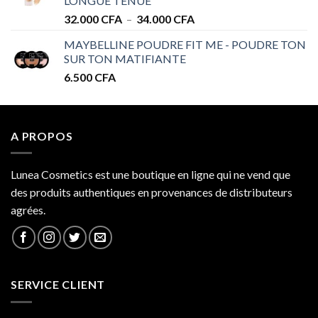
LONGUE TENUE
34.000 CFA
Plage
32.000
CFA
–
34.000
CFA
de
MAYBELLINE POUDRE FIT ME - POUDRE TON
prix :
SUR TON MATIFIANTE
32.000 CFA
6.500
CFA
à
34.000 CFA
A PROPOS
Lunea Cosmetics est une boutique en ligne qui ne vend que
des produits authentiques en provenances de distributeurs
agrées.
SERVICE CLIENT