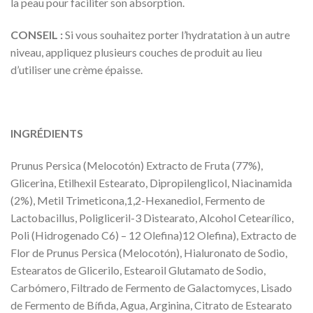
la peau pour faciliter son absorption.
CONSEIL :
Si vous souhaitez porter l’hydratation à un autre
niveau, appliquez plusieurs couches de produit au lieu
d’utiliser une crème épaisse.
INGRÉDIENTS
Prunus Persica (Melocotón) Extracto de Fruta (77%),
Glicerina, Etilhexil Estearato, Dipropilenglicol, Niacinamida
(2%), Metil Trimeticona,1,2-Hexanediol, Fermento de
Lactobacillus, Poligliceril-3 Distearato, Alcohol Cetearílico,
Poli (Hidrogenado C6) – 12 Olefina)12 Olefina), Extracto de
Flor de Prunus Persica (Melocotón), Hialuronato de Sodio,
Estearatos de Glicerilo, Estearoil Glutamato de Sodio,
Carbómero, Filtrado de Fermento de Galactomyces, Lisado
de Fermento de Bífida, Agua, Arginina, Citrato de Estearato