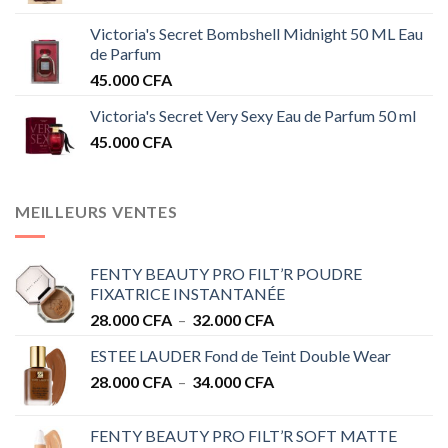
Victoria's Secret Bombshell Midnight 50 ML Eau
de Parfum
45.000
CFA
Victoria's Secret Very Sexy Eau de Parfum 50 ml
45.000
CFA
MEILLEURS VENTES
FENTY BEAUTY PRO FILT’R POUDRE
FIXATRICE INSTANTANÉE
Plage
28.000
CFA
–
32.000
CFA
de
ESTEE LAUDER Fond de Teint Double Wear
prix :
Plage
28.000
CFA
–
34.000
CFA
28.000 CFA
de
à
prix :
32.000 CFA
FENTY BEAUTY PRO FILT’R SOFT MATTE
28.000 CFA