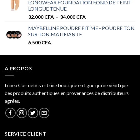
LONGWEAR FOUNDATION FOND DE TEINT
à
LONGUE TENUE
34.000 CFA
Plage
32.000
CFA
–
34.000
CFA
de
MAYBELLINE POUDRE FIT ME - POUDRE TON
prix :
SUR TON MATIFIANTE
32.000 CFA
6.500
CFA
à
34.000 CFA
A PROPOS
Lunea Cosmetics est une boutique en ligne qui ne vend que
des produits authentiques en provenances de distributeurs
agrées.
SERVICE CLIENT