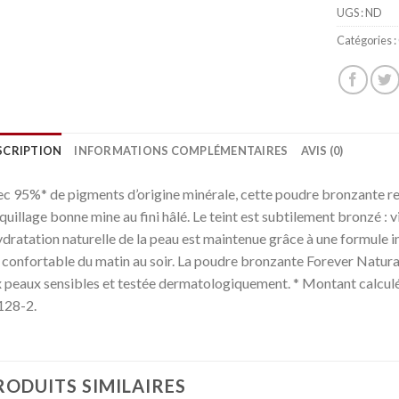
UGS :
ND
Catégories :
SCRIPTION
INFORMATIONS COMPLÉMENTAIRES
AVIS (0)
c 95%* de pigments d’origine minérale, cette poudre bronzante recr
uillage bonne mine au fini hâlé. Le teint est subtilement bronzé : vi
ydratation naturelle de la peau est maintenue grâce à une formule i
 confortable du matin au soir. La poudre bronzante Forever Natu
 peaux sensibles et testée dermatologiquement. * Montant calculé
128-2.
RODUITS SIMILAIRES