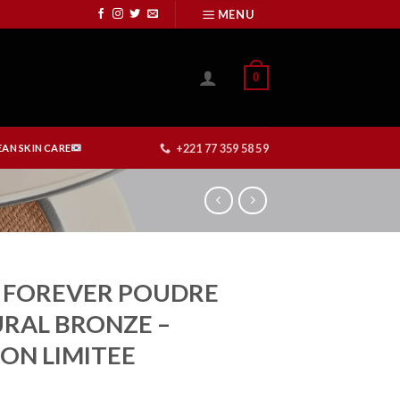
MENU
0
+221 77 359 58 59
AN SKIN CARE
 FOREVER POUDRE
RAL BRONZE –
ION LIMITEE