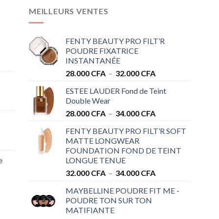
MEILLEURS VENTES
FENTY BEAUTY PRO FILT’R
POUDRE FIXATRICE
INSTANTANÉE
Plage
28.000
CFA
–
32.000
CFA
de
ESTEE LAUDER Fond de Teint
prix :
Double Wear
28.000 CFA
Plage
28.000
CFA
–
34.000
CFA
à
de
32.000 CFA
FENTY BEAUTY PRO FILT’R SOFT
prix :
MATTE LONGWEAR
28.000 CFA
FOUNDATION FOND DE TEINT
à
e
LONGUE TENUE
34.000 CFA
Plage
32.000
CFA
–
34.000
CFA
de
MAYBELLINE POUDRE FIT ME -
prix :
POUDRE TON SUR TON
32.000 CFA
MATIFIANTE
à