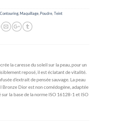
Contouring
,
Maquillage
,
Poudre
,
Teint
ée la caresse du soleil sur la peau, pour un
siblement reposé, il est éclatant de vitalité.
nfusée d’extrait de pensée sauvage. La peau
ral Bronze Dior est non comédogène, adaptée
 sur la base de la norme ISO 16128-1 et ISO