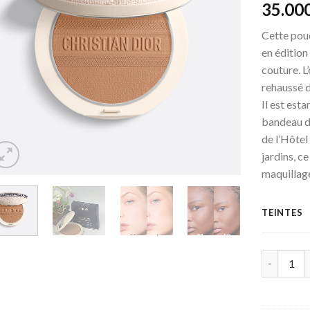
35.00
Cette pou
en édition
couture. L
rehaussé d
Il est esta
bandeau de
de l’Hôtel
jardins, c
maquillage
TEINTES
Quantité