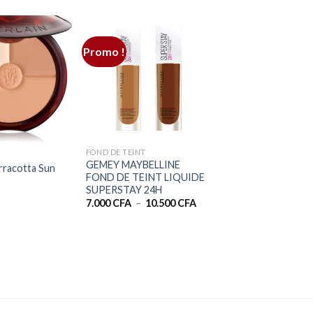
Promo !
+
FOND DE TEINT
G
GEMEY MAYBELLINE
rracotta Sun
FOND DE TEINT LIQUIDE
SUPERSTAY 24H
Plage
7.000
CFA
–
10.500
CFA
de
prix :
7.000 CFA
à
10.500 CFA