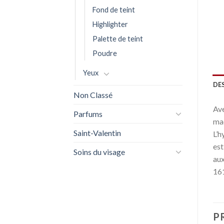
Fond de teint
Highlighter
Palette de teint
Poudre
Yeux
DE
Non Classé
Ave
Parfums
maq
Saint-Valentin
L’h
est
Soins du visage
aux
16
P