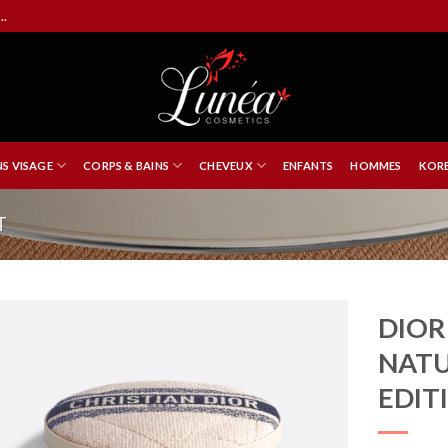
..
NS VISAGE
CORPS & BAINS
CHEVEUX
ENFANTS
HOMMES
KORE
T
DIOR
NATU
EDIT