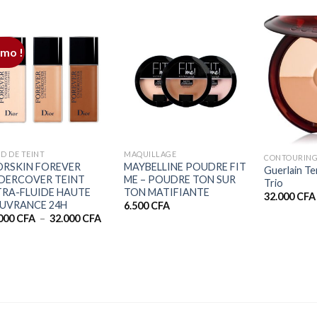
mo !
+
+
+
D DE TEINT
MAQUILLAGE
CONTOURIN
ORSKIN FOREVER
MAYBELLINE POUDRE FIT
Guerlain Te
DERCOVER TEINT
ME – POUDRE TON SUR
Trio
TRA-FLUIDE HAUTE
TON MATIFIANTE
32.000
CFA
UVRANCE 24H
6.500
CFA
Plage
.000
CFA
–
32.000
CFA
de
prix :
25.000 CFA
à
32.000 CFA