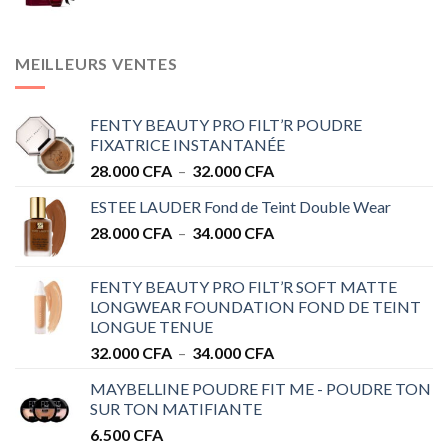
MEILLEURS VENTES
FENTY BEAUTY PRO FILT’R POUDRE
FIXATRICE INSTANTANÉE
Plage
28.000
CFA
–
32.000
CFA
de
ESTEE LAUDER Fond de Teint Double Wear
prix :
Plage
28.000
CFA
–
34.000
CFA
28.000 CFA
de
à
prix :
32.000 CFA
FENTY BEAUTY PRO FILT’R SOFT MATTE
28.000 CFA
LONGWEAR FOUNDATION FOND DE TEINT
à
LONGUE TENUE
34.000 CFA
Plage
32.000
CFA
–
34.000
CFA
de
MAYBELLINE POUDRE FIT ME - POUDRE TON
prix :
SUR TON MATIFIANTE
32.000 CFA
6.500
CFA
à