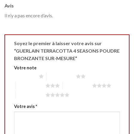
Avis
Il n’y a pas encore d’avis.
Soyez le premier à laisser votre avis sur
“GUERLAIN TERRACOTTA 4 SEASONS POUDRE
BRONZANTE SUR-MESURE”
Votre note
1 étoile sur 5
2 étoiles sur 5
3 étoiles sur 5
4 étoiles sur 5
5 étoiles sur 5
Votre avis
*