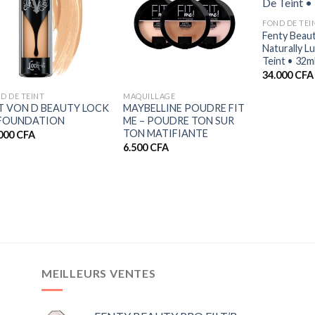
FOND DE TEI
Fenty Beaut
Naturally 
Teint • 32m
+
+
34.000
CFA
D DE TEINT
MAQUILLAGE
T VON D BEAUTY LOCK
MAYBELLINE POUDRE FIT
 FOUNDATION
ME – POUDRE TON SUR
TON MATIFIANTE
.000
CFA
6.500
CFA
CFA
CFA
MEILLEURS VENTES