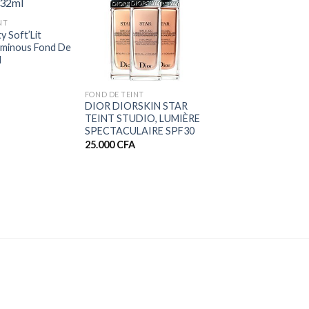
NT
y Soft’Lit
Luminous Fond De
l
+
FOND DE TEINT
DIOR DIORSKIN STAR
TEINT STUDIO, LUMIÈRE
SPECTACULAIRE SPF30
25.000
CFA