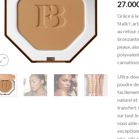
27.00
Grâce à la
Stalk’r, a
au retour 
bronzante 
peaux, alor
polyvalent
carnations
Ultra-douc
poudre de 
facilement
naturel et 
transfert.
sur tout l
vous aide 
exceptionn
plus, elle