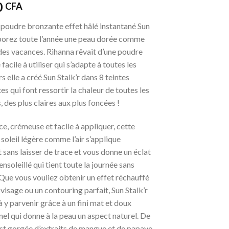
0
CFA
 poudre bronzante effet hâlé instantané Sun
rborez toute l’année une peau dorée comme
des vacances. Rihanna rêvait d’une poudre
facile à utiliser qui s’adapte à toutes les
s elle a créé Sun Stalk’r dans 8 teintes
es qui font ressortir la chaleur de toutes les
, des plus claires aux plus foncées !
e, crémeuse et facile à appliquer, cette
soleil légère comme l’air s’applique
 sans laisser de trace et vous donne un éclat
ensoleillé qui tient toute la journée sans
 Que vous vouliez obtenir un effet réchauffé
e visage ou un contouring parfait, Sun Stalk’r
à y parvenir grâce à un fini mat et doux
el qui donne à la peau un aspect naturel. De
 est gorgée d’extraits de mangue et de papaye