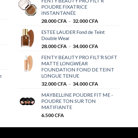
FENTY BEAUTY PRO FILT’R
POUDRE FIXATRICE
INSTANTANÉE
Plage
28.000
CFA
–
32.000
CFA
de
ESTEE LAUDER Fond de Teint
prix :
Double Wear
28.000 CFA
Plage
28.000
CFA
–
34.000
CFA
à
de
32.000 CFA
FENTY BEAUTY PRO FILT’R SOFT
prix :
MATTE LONGWEAR
28.000 CFA
FOUNDATION FOND DE TEINT
à
e
LONGUE TENUE
34.000 CFA
Plage
32.000
CFA
–
34.000
CFA
de
MAYBELLINE POUDRE FIT ME -
prix :
POUDRE TON SUR TON
32.000 CFA
MATIFIANTE
à
6.500
CFA
34.000 CFA