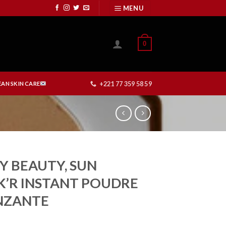
MENU
0
+221 77 359 58 59
AN SKIN CARE
Y BEAUTY, SUN
K’R INSTANT POUDRE
NZANTE