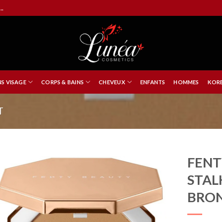
..
NS VISAGE
CORPS & BAINS
CHEVEUX
ENFANTS
HOMMES
KORE
T
FENT
STAL
BRO