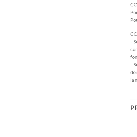
CO
Pou
Pou
CO
– S
con
fon
– S
don
la 
P
Promo !