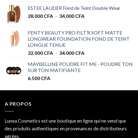
de
ESTEE LAUDER Fond de Teint Double Wear
prix :
Plage
28.000
CFA
–
34.000
CFA
28.000 CFA
de
à
prix :
32.000 CFA
FENTY BEAUTY PRO FILT’R SOFT MATTE
28.000 CFA
LONGWEAR FOUNDATION FOND DE TEINT
à
LONGUE TENUE
34.000 CFA
Plage
32.000
CFA
–
34.000
CFA
de
MAYBELLINE POUDRE FIT ME - POUDRE TON
prix :
SUR TON MATIFIANTE
32.000 CFA
6.500
CFA
à
34.000 CFA
A PROPOS
Lunea Cosmetics est une boutique en ligne qui ne vend que
des produits authentiques en provenances de distributeurs
agrées.