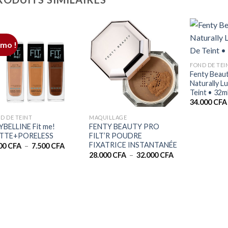
mo !
+
FOND DE TEI
Fenty Beaut
Naturally 
Teint • 32m
+
+
34.000
CFA
D DE TEINT
MAQUILLAGE
BELLINE Fit me!
FENTY BEAUTY PRO
TTE+PORELESS
FILT’R POUDRE
FIXATRICE INSTANTANÉE
Plage
500
CFA
–
7.500
CFA
de
Plage
28.000
CFA
–
32.000
CFA
prix :
de
6.500 CFA
prix :
à
28.000 CFA
7.500 CFA
à
32.000 CFA