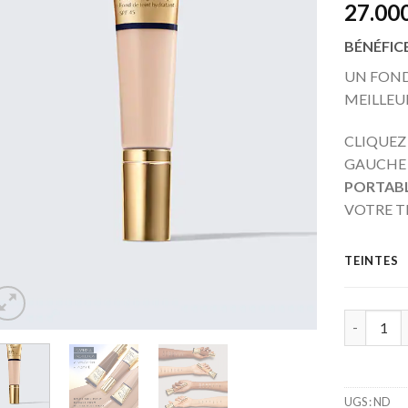
27.00
BÉNÉFIC
UN FOND
MEILLEU
CLIQUEZ
GAUCHE 
PORTAB
VOTRE T
TEINTES
Quantité
UGS :
ND