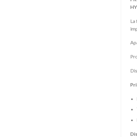
HY
La 
imp
Apa
Pro
Dis
Pri
Dis