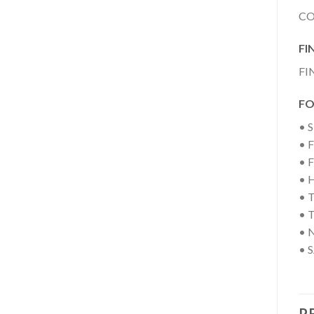
CO
FIN
FI
FO
• 
• 
• 
• 
• 
• 
• 
• 
P