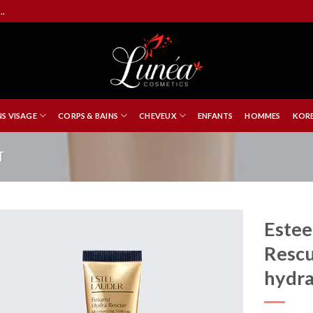
..
NS VISAGE
CORPS & BAINS
CHEVEUX
ENFANTS
HOMMES
KORE
T
Estee
Rescu
hydra