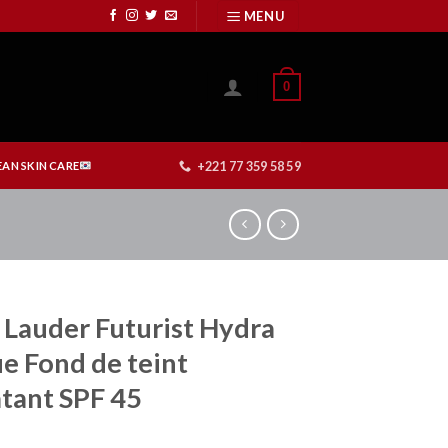
MENU
0
+221 77 359 58 59
AN SKIN CARE
 Lauder Futurist Hydra
e Fond de teint
tant SPF 45