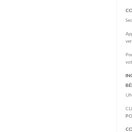
CO
Sec
App
ver
Pou
vot
IN
BÉ
UN
CL
PO
CO