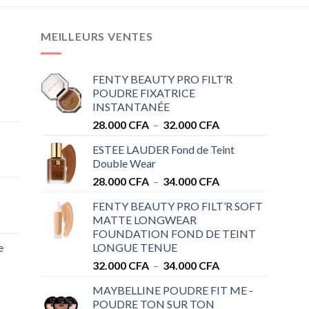
MEILLEURS VENTES
FENTY BEAUTY PRO FILT’R
POUDRE FIXATRICE
INSTANTANÉE
Plage
28.000
CFA
–
32.000
CFA
de
ESTEE LAUDER Fond de Teint
prix :
Double Wear
28.000 CFA
Plage
28.000
CFA
–
34.000
CFA
à
de
32.000 CFA
FENTY BEAUTY PRO FILT’R SOFT
prix :
MATTE LONGWEAR
28.000 CFA
FOUNDATION FOND DE TEINT
à
e
LONGUE TENUE
34.000 CFA
Plage
32.000
CFA
–
34.000
CFA
de
MAYBELLINE POUDRE FIT ME -
prix :
POUDRE TON SUR TON
32.000 CFA