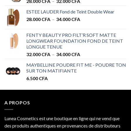
Plage
28.000
CFA
–
32.000
CFA
de
ESTEE LAUDER Fond de Teint Double Wear
prix :
Plage
28.000
CFA
–
34.000
CFA
28.000 CFA
de
à
prix :
32.000 CFA
FENTY BEAUTY PRO FILT’R SOFT MATTE
28.000 CFA
LONGWEAR FOUNDATION FOND DE TEINT
à
LONGUE TENUE
34.000 CFA
Plage
32.000
CFA
–
34.000
CFA
de
MAYBELLINE POUDRE FIT ME - POUDRE TON
prix :
SUR TON MATIFIANTE
32.000 CFA
6.500
CFA
à
34.000 CFA
A PROPOS
Lunea Cosmetics est une boutique en ligne qui ne vend que
des produits authentiques en provenances de distributeurs