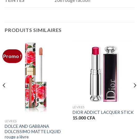
TEINTES
208 rouge faction
PRODUITS SIMILAIRES
Promo !
LEVRES
DIOR ADDICT LACQUER STICK
15.000
CFA
LEVRES
DOLCE AND GABBANA
DOLCISSIMO MATTE LIQUID
rouge a lèvre
.