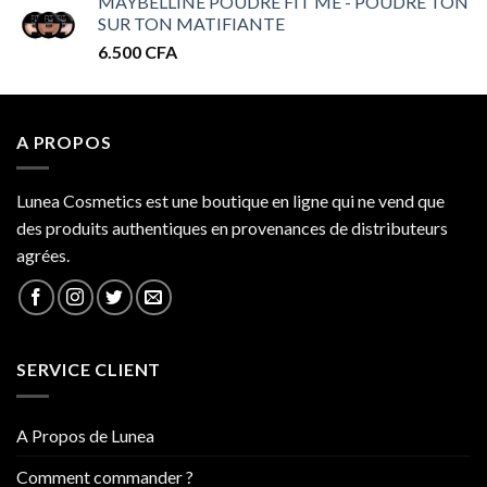
MAYBELLINE POUDRE FIT ME - POUDRE TON
prix :
SUR TON MATIFIANTE
32.000 CFA
6.500
CFA
à
34.000 CFA
A PROPOS
Lunea Cosmetics est une boutique en ligne qui ne vend que
des produits authentiques en provenances de distributeurs
agrées.
SERVICE CLIENT
A Propos de Lunea
Comment commander ?