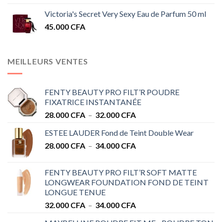
Victoria's Secret Very Sexy Eau de Parfum 50 ml
45.000
CFA
MEILLEURS VENTES
FENTY BEAUTY PRO FILT’R POUDRE
FIXATRICE INSTANTANÉE
Plage
28.000
CFA
–
32.000
CFA
de
ESTEE LAUDER Fond de Teint Double Wear
prix :
Plage
28.000
CFA
–
34.000
CFA
28.000 CFA
de
à
prix :
32.000 CFA
FENTY BEAUTY PRO FILT’R SOFT MATTE
28.000 CFA
LONGWEAR FOUNDATION FOND DE TEINT
à
LONGUE TENUE
34.000 CFA
Plage
32.000
CFA
–
34.000
CFA
de