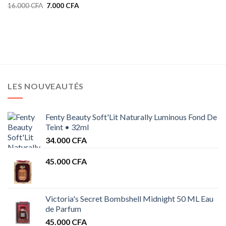
Le
Le
16.000
CFA
7.000
CFA
prix
prix
initial
actuel
était :
est :
16.000 CFA.
7.000 CFA.
LES NOUVEAUTÉS
Fenty Beauty Soft'Lit Naturally Luminous Fond De
Teint • 32ml
34.000
CFA
45.000
CFA
Victoria's Secret Bombshell Midnight 50 ML Eau
de Parfum
45.000
CFA