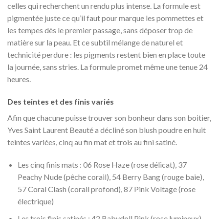
celles qui recherchent un rendu plus intense. La formule est
pigmentée juste ce qu’il faut pour marque les pommettes et
les tempes dès le premier passage, sans déposer trop de
matière sur la peau. Et ce subtil mélange de naturel et
technicité perdure : les pigments restent bien en place toute
la journée, sans stries. La formule promet même une tenue 24
heures.
Des teintes et des finis variés
Afin que chacune puisse trouver son bonheur dans son boitier,
Yves Saint Laurent Beauté a décliné son blush poudre en huit
teintes variées, cinq au fin mat et trois au fini satiné.
Les cinq finis mats : 06 Rose Haze (rose délicat), 37
Peachy Nude (pêche corail), 54 Berry Bang (rouge baie),
57 Coral Clash (corail profond), 87 Pink Voltage (rose
électrique)
Les trois finis satinés : 42 Babydoll Pink (rose lumineux),