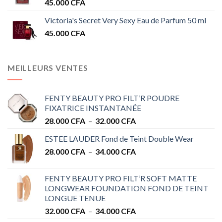
45.000
CFA
Victoria's Secret Very Sexy Eau de Parfum 50 ml
45.000
CFA
MEILLEURS VENTES
FENTY BEAUTY PRO FILT’R POUDRE
FIXATRICE INSTANTANÉE
Plage
28.000
CFA
–
32.000
CFA
de
ESTEE LAUDER Fond de Teint Double Wear
prix :
Plage
28.000
CFA
–
34.000
CFA
28.000 CFA
de
à
prix :
32.000 CFA
FENTY BEAUTY PRO FILT’R SOFT MATTE
28.000 CFA
LONGWEAR FOUNDATION FOND DE TEINT
à
LONGUE TENUE
34.000 CFA
Plage
32.000
CFA
–
34.000
CFA
de