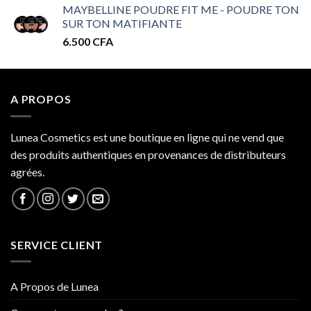
MAYBELLINE POUDRE FIT ME - POUDRE TON
prix :
SUR TON MATIFIANTE
32.000 CFA
6.500
CFA
à
34.000 CFA
A PROPOS
Lunea Cosmetics est une boutique en ligne qui ne vend que
des produits authentiques en provenances de distributeurs
agrées.
SERVICE CLIENT
A Propos de Lunea