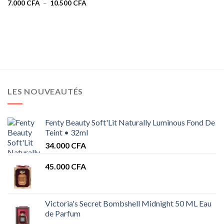
de
Plage
7.000
CFA
–
10.500
CFA
prix :
de
25.000 
prix :
à
7.000 CFA
30.000 
à
10.500 CFA
LES NOUVEAUTÉS
Fenty Beauty Soft'Lit Naturally Luminous Fond De
Teint • 32ml
34.000
CFA
45.000
CFA
Victoria's Secret Bombshell Midnight 50 ML Eau
de Parfum