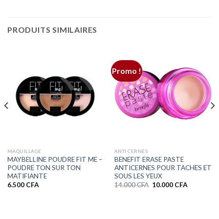
PRODUITS SIMILAIRES
Promo !
MAQUILLAGE
ANTI CERNES
MAYBELLINE POUDRE FIT ME –
BENEFIT ERASE PASTE
POUDRE TON SUR TON
ANTICERNES POUR TACHES ET
MATIFIANTE
SOUS LES YEUX
Le
Le
6.500
CFA
14.000
CFA
10.000
CFA
prix
prix
initial
actuel
0 CFA
était :
est :
14.000 CFA.
10.000 CF
0 CFA