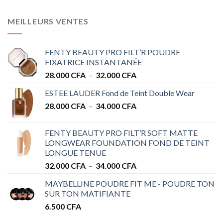
MEILLEURS VENTES
FENTY BEAUTY PRO FILT’R POUDRE
FIXATRICE INSTANTANÉE
Plage
28.000
CFA
–
32.000
CFA
de
ESTEE LAUDER Fond de Teint Double Wear
prix :
Plage
28.000
CFA
–
34.000
CFA
28.000 CFA
de
à
prix :
32.000 CFA
FENTY BEAUTY PRO FILT’R SOFT MATTE
28.000 CFA
LONGWEAR FOUNDATION FOND DE TEINT
à
LONGUE TENUE
34.000 CFA
Plage
32.000
CFA
–
34.000
CFA
de
MAYBELLINE POUDRE FIT ME - POUDRE TON
prix :
SUR TON MATIFIANTE
32.000 CFA
6.500
CFA
à
34.000 CFA