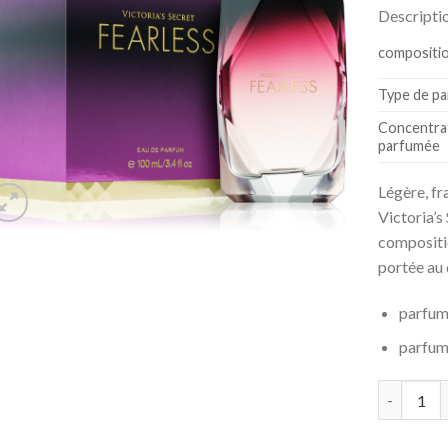
Descripti
compositi
Type de p
Concentra
parfumée
Légère, fr
Victoria’s
compositio
portée au 
parfum
parfum 
Quantité