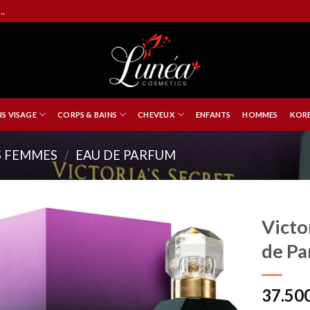
..
NS VISAGE
CORPS & BAINS
CHEVEUX
ENFANTS
HOMMES
KORE
 FEMMES
/
EAU DE PARFUM
Victo
de Pa
37.50