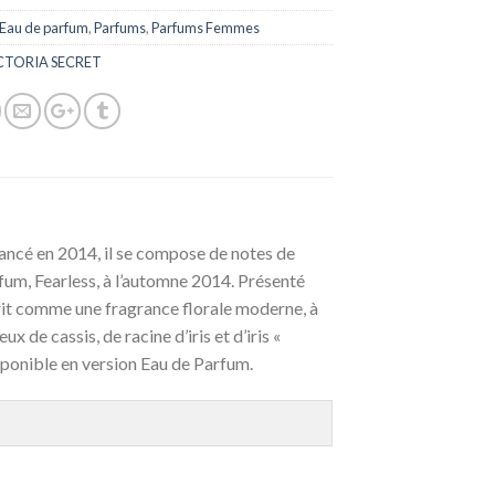
Eau de parfum
,
Parfums
,
Parfums Femmes
CTORIA SECRET
Lancé en 2014, il se compose de notes de
arfum, Fearless, à l’automne 2014. Présenté
décrit comme une fragrance florale moderne, à
 de cassis, de racine d’iris et d’iris «
sponible en version Eau de Parfum.