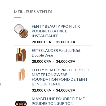
MEILLEURS VENTES
FENTY BEAUTY PRO FILT’R
POUDRE FIXATRICE
INSTANTANÉE
Plage
28.000
CFA
–
32.000
CFA
de
ESTEE LAUDER Fond de Teint
prix :
Double Wear
28.000 CFA
Plage
28.000
CFA
–
34.000
CFA
à
de
32.000 CFA
FENTY BEAUTY PRO FILT’R SOFT
prix :
MATTE LONGWEAR
28.000 CFA
FOUNDATION FOND DE TEINT
à
e
LONGUE TENUE
34.000 CFA
Plage
32.000
CFA
–
34.000
CFA
de
MAYBELLINE POUDRE FIT ME -
prix :
POUDRE TON SUR TON
32.000 CFA