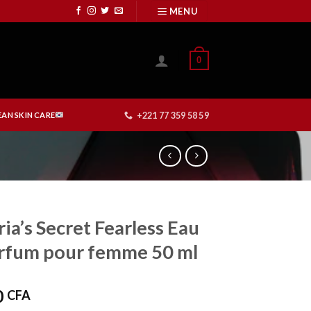
MENU
0
+221 77 359 58 59
AN SKIN CARE
ria’s Secret Fearless Eau
rfum pour femme 50 ml
0
CFA