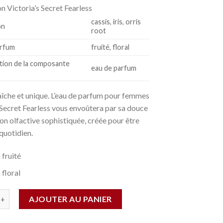
on
Victoria’s Secret Fearless
cassis, iris, orris
on
root
arfum
fruité, floral
tion de la composante
eau de parfum
aîche et unique. L’eau de parfum pour femmes
 Secret Fearless vous envoûtera par sa douce
n olfactive sophistiquée, créée pour être
quotidien.
 fruité
floral
AJOUTER AU PANIER