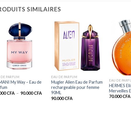
RODUITS SIMILAIRES
+
+
+
 DE PARFUM
EAU DE PARFUM
EAU DE PAR
ANI My Way – Eau de
Mugler Alien Eau de Parfum
HERMES Eli
rfum
rechargeable pour femme
Merveilles
90ML
Plage
.000
CFA
–
90.000
CFA
70.000
CFA
de
90.000
CFA
prix :
55.000 CFA
à
90.000 CFA