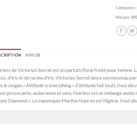
Catégories :
Marque :
VI
SCRIPTION
AVIS (0)
rless de Victoria’s Secret est un parfum floral fruité pour femme. 
sis, d’iris et de racine d’iris. Victoria’s Secret lance son nouveau p
s le slogan « Attitude is everything » (l’attitude fait tout), il est 
fois provocante, audacieuse et sexy. Fearless est un mélange audacieux
ple Diamond ». Le mannequin Martha Hunt en est l’égérie. Il est di