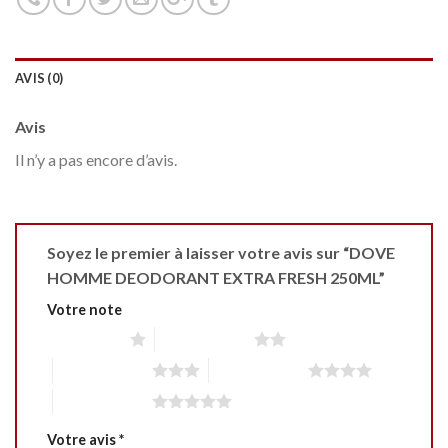
AVIS (0)
Avis
Il n’y a pas encore d’avis.
Soyez le premier à laisser votre avis sur “DOVE
HOMME DEODORANT EXTRA FRESH 250ML”
Votre note
1 étoile sur 5
2 étoiles sur 5
3 étoiles sur 5
4 étoiles sur 5
5 étoiles sur 5
Votre avis
*