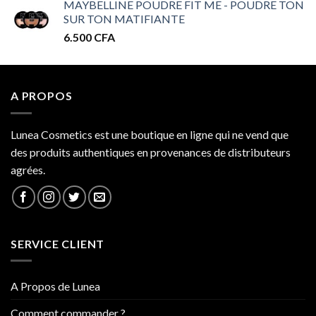
MAYBELLINE POUDRE FIT ME - POUDRE TON
prix :
SUR TON MATIFIANTE
32.000 CFA
6.500
CFA
à
34.000 CFA
A PROPOS
Lunea Cosmetics est une boutique en ligne qui ne vend que
des produits authentiques en provenances de distributeurs
agrées.
SERVICE CLIENT
A Propos de Lunea
Comment commander ?