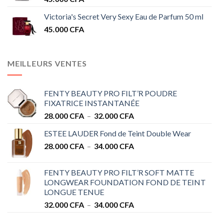
Victoria's Secret Very Sexy Eau de Parfum 50 ml
45.000
CFA
MEILLEURS VENTES
FENTY BEAUTY PRO FILT’R POUDRE
FIXATRICE INSTANTANÉE
Plage
28.000
CFA
–
32.000
CFA
de
ESTEE LAUDER Fond de Teint Double Wear
prix :
Plage
28.000
CFA
–
34.000
CFA
28.000 CFA
de
à
prix :
32.000 CFA
FENTY BEAUTY PRO FILT’R SOFT MATTE
28.000 CFA
LONGWEAR FOUNDATION FOND DE TEINT
à
LONGUE TENUE
34.000 CFA
Plage
32.000
CFA
–
34.000
CFA
de