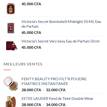
45.000
CFA
Victoria's Secret Bombshell Midnight 50 ML Eau
de Parfum
45.000
CFA
Victoria's Secret Very Sexy Eau de Parfum 50 ml
45.000
CFA
MEILLEURS VENTES
FENTY BEAUTY PRO FILT’R POUDRE
FIXATRICE INSTANTANÉE
Plage
28.000
CFA
–
32.000
CFA
de
ESTEE LAUDER Fond de Teint Double Wear
prix :
Plage
28.000
CFA
–
34.000
CFA
28.000 CFA