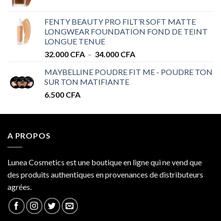
de
à
prix :
32.000 CFA
FENTY BEAUTY PRO FILT’R SOFT MATTE
28.000 CFA
LONGWEAR FOUNDATION FOND DE TEINT
à
LONGUE TENUE
34.000 CFA
Plage
32.000
CFA
–
34.000
CFA
de
MAYBELLINE POUDRE FIT ME - POUDRE TON
prix :
SUR TON MATIFIANTE
32.000 CFA
6.500
CFA
à
34.000 CFA
A PROPOS
Lunea Cosmetics est une boutique en ligne qui ne vend que
des produits authentiques en provenances de distributeurs
agrées.