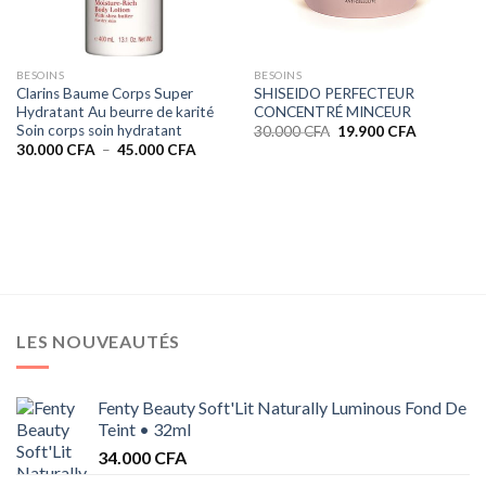
BESOINS
BESOINS
Clarins Baume Corps Super
SHISEIDO PERFECTEUR
Hydratant Au beurre de karité
CONCENTRÉ MINCEUR
Soin corps soin hydratant
Le
Le
30.000
CFA
19.900
CFA
prix
prix
Plage
30.000
CFA
–
45.000
CFA
initial
actuel
de
était :
est :
prix :
30.000 CFA.
19.900 CF
30.000 CFA
à
45.000 CFA
LES NOUVEAUTÉS
Fenty Beauty Soft'Lit Naturally Luminous Fond De
Teint • 32ml
34.000
CFA