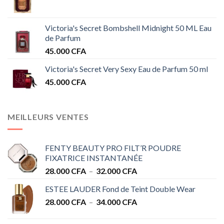
Victoria's Secret Bombshell Midnight 50 ML Eau
de Parfum
45.000
CFA
Victoria's Secret Very Sexy Eau de Parfum 50 ml
45.000
CFA
MEILLEURS VENTES
FENTY BEAUTY PRO FILT’R POUDRE
FIXATRICE INSTANTANÉE
Plage
28.000
CFA
–
32.000
CFA
de
ESTEE LAUDER Fond de Teint Double Wear
prix :
Plage
28.000
CFA
–
34.000
CFA
28.000 CFA
de
à
prix :
32.000 CFA