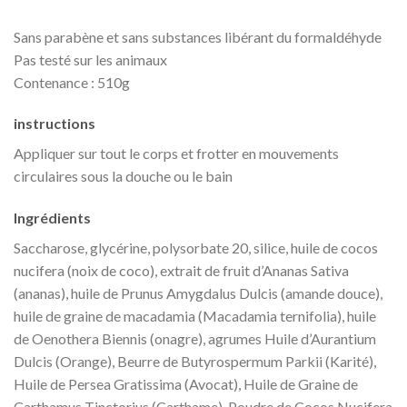
Sans parabène et sans substances libérant du formaldéhyde
Pas testé sur les animaux
Contenance : 510g
instructions
Appliquer sur tout le corps et frotter en mouvements
circulaires sous la douche ou le bain
Ingrédients
Saccharose, glycérine, polysorbate 20, silice, huile de cocos
nucifera (noix de coco), extrait de fruit d’Ananas Sativa
(ananas), huile de Prunus Amygdalus Dulcis (amande douce),
huile de graine de macadamia (Macadamia ternifolia), huile
de Oenothera Biennis (onagre), agrumes Huile d’Aurantium
Dulcis (Orange), Beurre de Butyrospermum Parkii (Karité),
Huile de Persea Gratissima (Avocat), Huile de Graine de
Carthamus Tinctorius (Carthame), Poudre de Cocos Nucifera