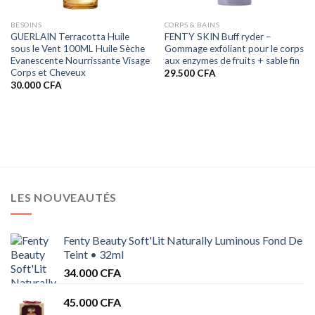
BESOINS
CORPS & BAINS
GUERLAIN Terracotta Huile
FENTY SKIN Buff ryder –
sous le Vent 100ML Huile Sèche
Gommage exfoliant pour le corps
Evanescente Nourrissante Visage
aux enzymes de fruits + sable fin
Corps et Cheveux
29.500
CFA
30.000
CFA
FA.
LES NOUVEAUTÉS
Fenty Beauty Soft'Lit Naturally Luminous Fond De
Teint • 32ml
34.000
CFA
45.000
CFA