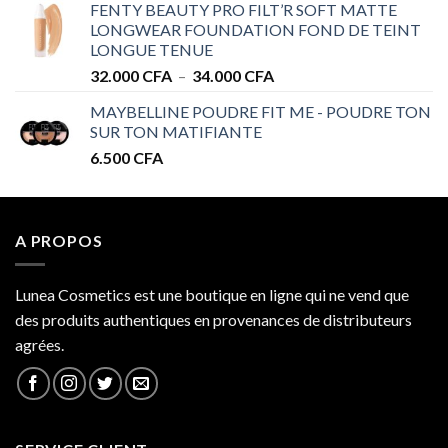
FENTY BEAUTY PRO FILT’R SOFT MATTE
28.000 CFA
LONGWEAR FOUNDATION FOND DE TEINT
à
LONGUE TENUE
34.000 CFA
Plage
32.000
CFA
–
34.000
CFA
de
MAYBELLINE POUDRE FIT ME - POUDRE TON
prix :
SUR TON MATIFIANTE
32.000 CFA
6.500
CFA
à
34.000 CFA
A PROPOS
Lunea Cosmetics est une boutique en ligne qui ne vend que
des produits authentiques en provenances de distributeurs
agrées.