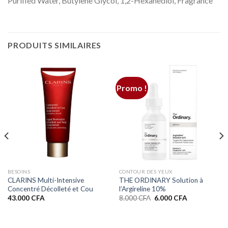
Purified Water, Butylene Glycol, 1,2-Hexanediol, Fragrance
PRODUITS SIMILAIRES
Promo !
BESOINS
CONTOUR DES YEUX
CLARINS Multi-Intensive
THE ORDINARY Solution à
Concentré Décolleté et Cou
l’Argireline 10%
Le
Le
43.000
CFA
8.000
CFA
6.000
CFA
prix
prix
initial
actuel
était :
est :
8.000 CFA.
6.000 CFA.