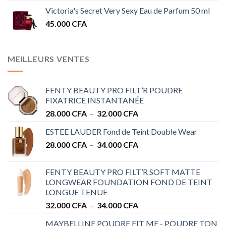
Victoria's Secret Very Sexy Eau de Parfum 50 ml
45.000
CFA
MEILLEURS VENTES
FENTY BEAUTY PRO FILT’R POUDRE
FIXATRICE INSTANTANÉE
Plage
28.000
CFA
–
32.000
CFA
de
ESTEE LAUDER Fond de Teint Double Wear
prix :
Plage
28.000
CFA
–
34.000
CFA
28.000 CFA
de
à
prix :
32.000 CFA
FENTY BEAUTY PRO FILT’R SOFT MATTE
28.000 CFA
LONGWEAR FOUNDATION FOND DE TEINT
à
LONGUE TENUE
34.000 CFA
Plage
32.000
CFA
–
34.000
CFA
de
MAYBELLINE POUDRE FIT ME - POUDRE TON
prix :