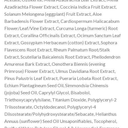
Azadirachta Flower Extract, Coccinia Indica Fruit Extract,
Solanum Melongena (eggplant) Fruit Extract, Aloe
Barbadensis Flower Extract, Cardiospermum Halicacabum
Flower/Leaf/Vine Extract, Curcuma Longa (turmeric) Root
Extract, Corallina Officinalis Extract, Ocimum Sanctum Leaf
Extract, Gossypium Herbaceum (cotton) Extract, Sophora
Flavescens Root Extract, Rheum Palmatum Root/Stalk
Extract, Scutellaria Baicalensis Root Extract, Phellodendron
Amurense Bark Extract, Oenothera Biennis (evening
Primrose) Flower Extract, Ulmus Davidiana Root Extract,
Pinus Palustris Leaf Extract, Pueraria Lobata Root Extract,
Echium Plantagineum Seed Oil, Simmondsia Chinensis
(jojoba) Seed Oil, Caprylyl Glycol, Bisabolol,
Triethoxycaprylylsilane, Titanium Dioxide, Polyglyceryl-2
Triisostearate, Octyldodecanol, Polyglyceryl-4
Diisostearate/Polyhydroxystearate/Sebacate, Helianthus
Annuus (sunflower) Seed Oil Unsaponifiables, Tocopherol,