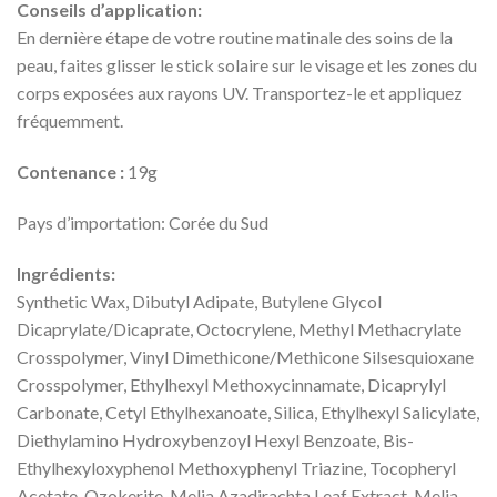
Conseils d’application:
En dernière étape de votre routine matinale des soins de la
peau, faites glisser le stick solaire sur le visage et les zones du
corps exposées aux rayons UV. Transportez-le et appliquez
fréquemment.
Contenance :
19g
Pays d’importation: Corée du Sud
Ingrédients:
Synthetic Wax, Dibutyl Adipate, Butylene Glycol
Dicaprylate/Dicaprate, Octocrylene, Methyl Methacrylate
Crosspolymer, Vinyl Dimethicone/Methicone Silsesquioxane
Crosspolymer, Ethylhexyl Methoxycinnamate, Dicaprylyl
Carbonate, Cetyl Ethylhexanoate, Silica, Ethylhexyl Salicylate,
Diethylamino Hydroxybenzoyl Hexyl Benzoate, Bis-
Ethylhexyloxyphenol Methoxyphenyl Triazine, Tocopheryl
Acetate, Ozokerite, Melia Azadirachta Leaf Extract, Melia