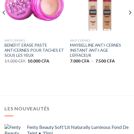
ANTI CERNES
ANTI CERNES
BENEFIT ERASE PASTE
MAYBELLINE ANTI-CERNES
ANTICERNES POUR TACHES ET
INSTANT ANTI-AGE
SOUS LES YEUX
L’EFFACEUR
Le
Le
Plage
14.000
CFA
10.000
CFA
7.000
CFA
–
7.500
CFA
prix
prix
de
initial
actuel
prix :
0 CFA
était :
est :
7.000 CFA
14.000 CFA.
10.000 CFA.
à
0 CFA
7.500 CFA
LES NOUVEAUTÉS
Fenty Beauty Soft'Lit Naturally Luminous Fond De
Teint • 32ml