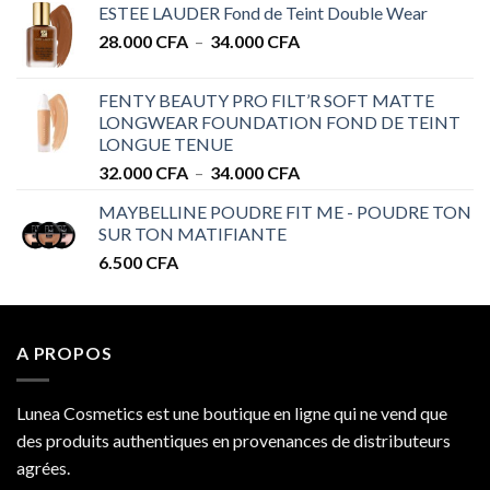
ESTEE LAUDER Fond de Teint Double Wear
prix :
Plage
28.000
CFA
–
34.000
CFA
28.000 CFA
de
à
prix :
32.000 CFA
FENTY BEAUTY PRO FILT’R SOFT MATTE
28.000 CFA
LONGWEAR FOUNDATION FOND DE TEINT
à
LONGUE TENUE
34.000 CFA
Plage
32.000
CFA
–
34.000
CFA
de
MAYBELLINE POUDRE FIT ME - POUDRE TON
prix :
SUR TON MATIFIANTE
32.000 CFA
6.500
CFA
à
34.000 CFA
A PROPOS
Lunea Cosmetics est une boutique en ligne qui ne vend que
des produits authentiques en provenances de distributeurs
agrées.