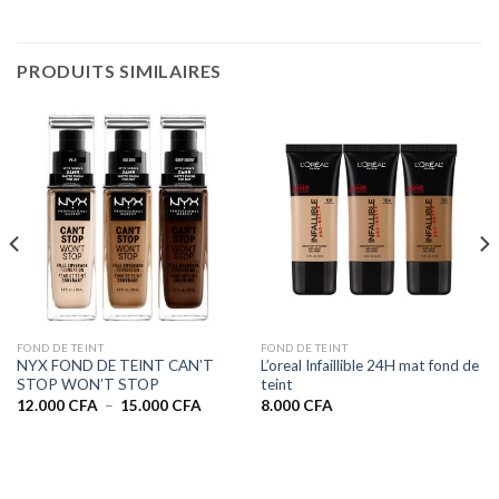
PRODUITS SIMILAIRES
FOND DE TEINT
FOND DE TEINT
NYX FOND DE TEINT CAN’T
L’oreal Infaillible 24H mat fond de
STOP WON’T STOP
teint
Plage
12.000
CFA
–
15.000
CFA
8.000
CFA
de
prix :
12.000 CFA
à
15.000 CFA