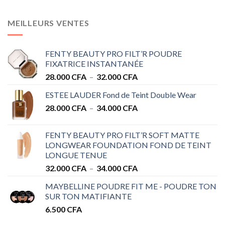
MEILLEURS VENTES
FENTY BEAUTY PRO FILT’R POUDRE
FIXATRICE INSTANTANÉE
Plage
28.000
CFA
–
32.000
CFA
de
ESTEE LAUDER Fond de Teint Double Wear
prix :
Plage
28.000
CFA
–
34.000
CFA
28.000 CFA
de
à
prix :
32.000 CFA
FENTY BEAUTY PRO FILT’R SOFT MATTE
28.000 CFA
LONGWEAR FOUNDATION FOND DE TEINT
à
LONGUE TENUE
34.000 CFA
Plage
32.000
CFA
–
34.000
CFA
de
MAYBELLINE POUDRE FIT ME - POUDRE TON
prix :
SUR TON MATIFIANTE
32.000 CFA
6.500
CFA
à
34.000 CFA