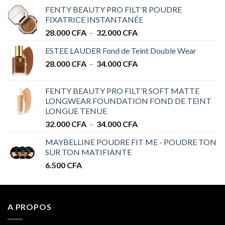
FENTY BEAUTY PRO FILT’R POUDRE
FIXATRICE INSTANTANÉE
Plage
28.000
CFA
–
32.000
CFA
de
ESTEE LAUDER Fond de Teint Double Wear
prix :
Plage
28.000
CFA
–
34.000
CFA
28.000 CFA
de
à
prix :
32.000 CFA
FENTY BEAUTY PRO FILT’R SOFT MATTE
28.000 CFA
LONGWEAR FOUNDATION FOND DE TEINT
à
LONGUE TENUE
34.000 CFA
Plage
32.000
CFA
–
34.000
CFA
de
MAYBELLINE POUDRE FIT ME - POUDRE TON
prix :
SUR TON MATIFIANTE
32.000 CFA
6.500
CFA
à
34.000 CFA
A PROPOS