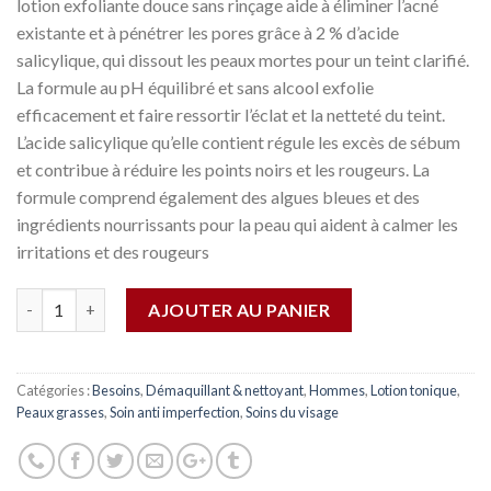
lotion exfoliante douce sans rinçage aide à éliminer l’acné
existante et à pénétrer les pores grâce à 2 % d’acide
salicylique, qui dissout les peaux mortes pour un teint clarifié.
La formule au pH équilibré et sans alcool exfolie
efficacement et faire ressortir l’éclat et la netteté du teint.
L’acide salicylique qu’elle contient régule les excès de sébum
et contribue à réduire les points noirs et les rougeurs. La
formule comprend également des algues bleues et des
ingrédients nourrissants pour la peau qui aident à calmer les
irritations et des rougeurs
Quantité
AJOUTER AU PANIER
Catégories :
Besoins
,
Démaquillant & nettoyant
,
Hommes
,
Lotion tonique
,
Peaux grasses
,
Soin anti imperfection
,
Soins du visage