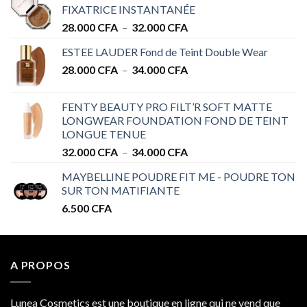
FIXATRICE INSTANTANÉE
Plage
28.000
CFA
–
32.000
CFA
de
ESTEE LAUDER Fond de Teint Double Wear
prix :
Plage
28.000
CFA
–
34.000
CFA
28.000 CFA
de
à
prix :
32.000 CFA
FENTY BEAUTY PRO FILT’R SOFT MATTE
28.000 CFA
LONGWEAR FOUNDATION FOND DE TEINT
à
LONGUE TENUE
34.000 CFA
Plage
32.000
CFA
–
34.000
CFA
de
MAYBELLINE POUDRE FIT ME - POUDRE TON
prix :
SUR TON MATIFIANTE
32.000 CFA
6.500
CFA
à
34.000 CFA
A PROPOS
Lunea Cosmetics est une boutique en ligne qui ne vend que