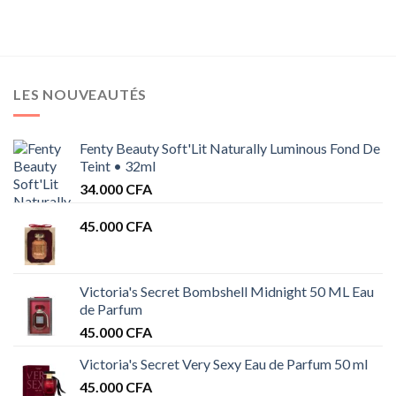
32.000 
LES NOUVEAUTÉS
Fenty Beauty Soft'Lit Naturally Luminous Fond De
Teint • 32ml
34.000
CFA
45.000
CFA
Victoria's Secret Bombshell Midnight 50 ML Eau
de Parfum
45.000
CFA
Victoria's Secret Very Sexy Eau de Parfum 50 ml
45.000
CFA