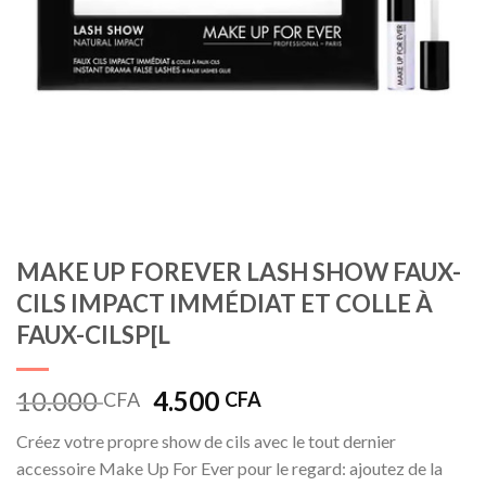
MAKE UP FOREVER LASH SHOW FAUX-
CILS IMPACT IMMÉDIAT ET COLLE À
FAUX-CILSP[L
Le
Le
10.000
4.500
CFA
CFA
prix
prix
Créez votre propre show de cils avec le tout dernier
initial
actuel
accessoire Make Up For Ever pour le regard: ajoutez de la
était :
est :