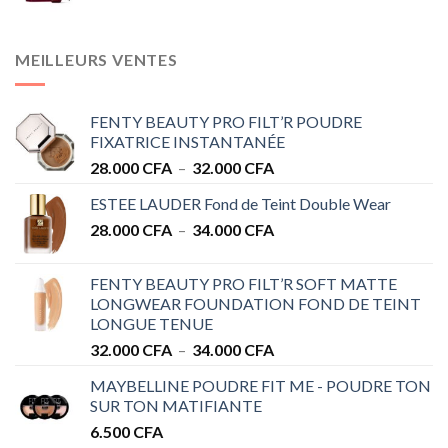
MEILLEURS VENTES
FENTY BEAUTY PRO FILT’R POUDRE
FIXATRICE INSTANTANÉE
Plage
28.000
CFA
–
32.000
CFA
de
ESTEE LAUDER Fond de Teint Double Wear
prix :
Plage
28.000
CFA
–
34.000
CFA
28.000 CFA
de
à
prix :
32.000 CFA
FENTY BEAUTY PRO FILT’R SOFT MATTE
28.000 CFA
LONGWEAR FOUNDATION FOND DE TEINT
à
LONGUE TENUE
34.000 CFA
Plage
32.000
CFA
–
34.000
CFA
de
MAYBELLINE POUDRE FIT ME - POUDRE TON
prix :
SUR TON MATIFIANTE
32.000 CFA
6.500
CFA
à