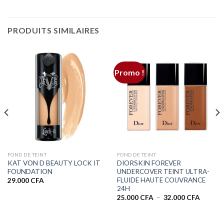
PRODUITS SIMILAIRES
Promo !
FOND DE TEINT
FOND DE TEINT
KAT VON D BEAUTY LOCK IT
DIORSKIN FOREVER
FOUNDATION
UNDERCOVER TEINT ULTRA-
FLUIDE HAUTE COUVRANCE
29.000
CFA
24H
Plage
25.000
CFA
–
32.000
CFA
de
prix :
25.000 
à