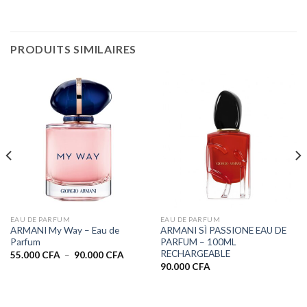
PRODUITS SIMILAIRES
EAU DE PARFUM
EAU DE PARFUM
ARMANI My Way – Eau de
ARMANI SÌ PASSIONE EAU DE
Parfum
PARFUM – 100ML
RECHARGEABLE
Plage
55.000
CFA
–
90.000
CFA
de
90.000
CFA
prix :
55.000 CFA
à
90.000 CFA