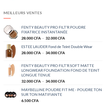
MEILLEURS VENTES
FENTY BEAUTY PRO FILT’R POUDRE
FIXATRICE INSTANTANÉE
Plage
28.000
CFA
–
32.000
CFA
de
ESTEE LAUDER Fond de Teint Double Wear
prix :
Plage
28.000
CFA
–
34.000
CFA
28.000 CFA
de
à
prix :
32.000 CFA
FENTY BEAUTY PRO FILT’R SOFT MATTE
28.000 CFA
LONGWEAR FOUNDATION FOND DE TEINT
à
LONGUE TENUE
34.000 CFA
Plage
32.000
CFA
–
34.000
CFA
de
MAYBELLINE POUDRE FIT ME - POUDRE TON
prix :
SUR TON MATIFIANTE
32.000 CFA
6.500
CFA
à
34.000 CFA