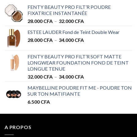
FENTY BEAUTY PRO FILT’R POUDRE
FIXATRICE INSTANTANÉE
Plage
28.000
CFA
–
32.000
CFA
de
ESTEE LAUDER Fond de Teint Double Wear
prix :
Plage
28.000
CFA
–
34.000
CFA
28.000 CFA
de
à
prix :
32.000 CFA
FENTY BEAUTY PRO FILT’R SOFT MATTE
28.000 CFA
LONGWEAR FOUNDATION FOND DE TEINT
à
LONGUE TENUE
34.000 CFA
Plage
32.000
CFA
–
34.000
CFA
de
MAYBELLINE POUDRE FIT ME - POUDRE TON
prix :
SUR TON MATIFIANTE
32.000 CFA
6.500
CFA
à
34.000 CFA
A PROPOS