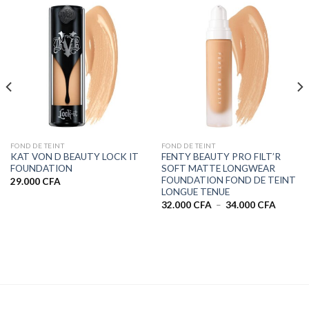
FOND DE TEINT
FOND DE TEINT
KAT VON D BEAUTY LOCK IT
FENTY BEAUTY PRO FILT’R
FOUNDATION
SOFT MATTE LONGWEAR
FOUNDATION FOND DE TEINT
29.000
CFA
LONGUE TENUE
Plage
32.000
CFA
–
34.000
CFA
de
prix :
32.000 
à
34.000 