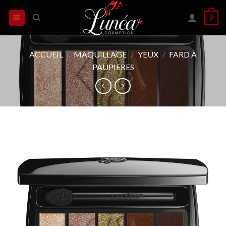
Skip
0
to
content
ACCUEIL
/
MAQUILLAGE
/
YEUX
/
FARD À
PAUPIERES