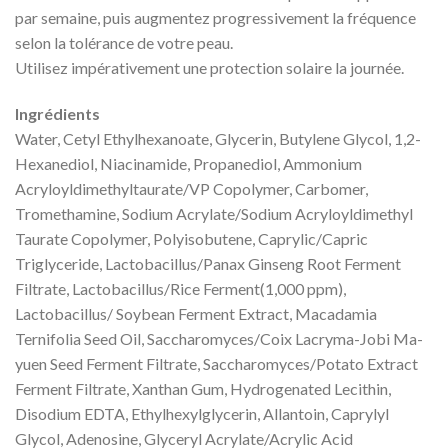
par semaine, puis augmentez progressivement la fréquence
selon la tolérance de votre peau.
Utilisez impérativement une protection solaire la journée.
Ingrédients
Water, Cetyl Ethylhexanoate, Glycerin, Butylene Glycol, 1,2-
Hexanediol, Niacinamide, Propanediol, Ammonium
Acryloyldimethyltaurate/VP Copolymer, Carbomer,
Tromethamine, Sodium Acrylate/Sodium Acryloyldimethyl
Taurate Copolymer, Polyisobutene, Caprylic/Capric
Triglyceride, Lactobacillus/Panax Ginseng Root Ferment
Filtrate, Lactobacillus/Rice Ferment(1,000 ppm),
Lactobacillus/ Soybean Ferment Extract, Macadamia
Ternifolia Seed Oil, Saccharomyces/Coix Lacryma-Jobi Ma-
yuen Seed Ferment Filtrate, Saccharomyces/Potato Extract
Ferment Filtrate, Xanthan Gum, Hydrogenated Lecithin,
Disodium EDTA, Ethylhexylglycerin, Allantoin, Caprylyl
Glycol, Adenosine, Glyceryl Acrylate/Acrylic Acid