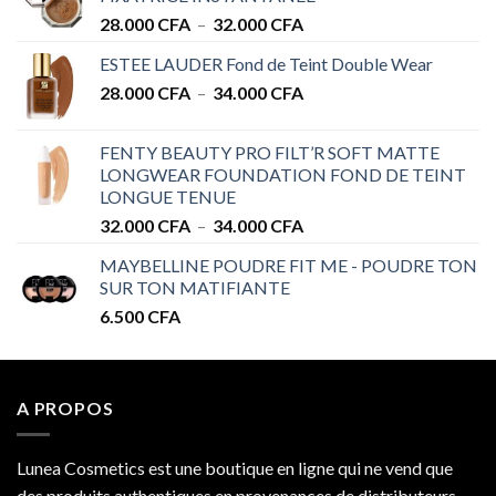
Plage
28.000
CFA
–
32.000
CFA
de
ESTEE LAUDER Fond de Teint Double Wear
prix :
Plage
28.000
CFA
–
34.000
CFA
28.000 CFA
de
à
prix :
32.000 CFA
FENTY BEAUTY PRO FILT’R SOFT MATTE
28.000 CFA
LONGWEAR FOUNDATION FOND DE TEINT
à
LONGUE TENUE
34.000 CFA
Plage
32.000
CFA
–
34.000
CFA
de
MAYBELLINE POUDRE FIT ME - POUDRE TON
prix :
SUR TON MATIFIANTE
32.000 CFA
6.500
CFA
à
34.000 CFA
A PROPOS
Lunea Cosmetics est une boutique en ligne qui ne vend que
des produits authentiques en provenances de distributeurs