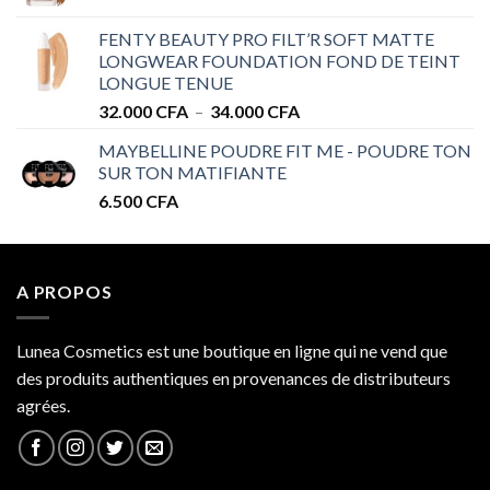
de
à
prix :
32.000 CFA
FENTY BEAUTY PRO FILT’R SOFT MATTE
28.000 CFA
LONGWEAR FOUNDATION FOND DE TEINT
à
LONGUE TENUE
34.000 CFA
Plage
32.000
CFA
–
34.000
CFA
de
MAYBELLINE POUDRE FIT ME - POUDRE TON
prix :
SUR TON MATIFIANTE
32.000 CFA
6.500
CFA
à
34.000 CFA
A PROPOS
Lunea Cosmetics est une boutique en ligne qui ne vend que
des produits authentiques en provenances de distributeurs
agrées.