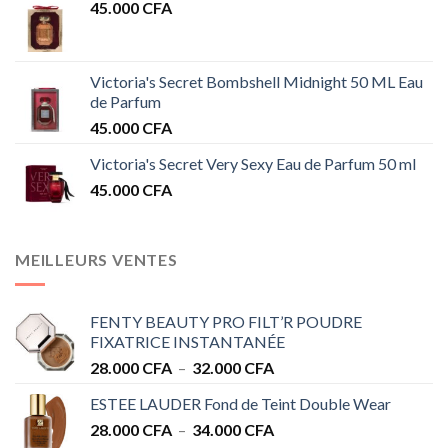
45.000
CFA
Victoria's Secret Bombshell Midnight 50 ML Eau
de Parfum
45.000
CFA
Victoria's Secret Very Sexy Eau de Parfum 50 ml
45.000
CFA
MEILLEURS VENTES
FENTY BEAUTY PRO FILT’R POUDRE
FIXATRICE INSTANTANÉE
Plage
28.000
CFA
–
32.000
CFA
de
ESTEE LAUDER Fond de Teint Double Wear
prix :
Plage
28.000
CFA
–
34.000
CFA
28.000 CFA