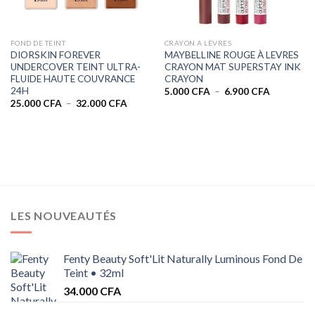
FOND DE TEINT
CRAYON A LÈVRES
DIORSKIN FOREVER
MAYBELLINE ROUGE À LEVRES
UNDERCOVER TEINT ULTRA-
CRAYON MAT SUPERSTAY INK
FLUIDE HAUTE COUVRANCE
CRAYON
24H
Plage
5.000
CFA
–
6.900
CFA
de
Plage
25.000
CFA
–
32.000
CFA
prix :
de
5.000 CFA
prix :
à
25.000 CFA
6.900 CFA
à
32.000 CFA
LES NOUVEAUTÉS
Fenty Beauty Soft'Lit Naturally Luminous Fond De
Teint • 32ml
34.000
CFA