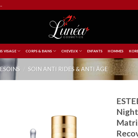
..
NS VISAGE
CORPS & BAINS
CHEVEUX
ENFANTS
HOMMES
KORE
ESOINS
/
SOIN ANTI RIDES & ANTI ÂGE
ESTE
Night
Matri
Reco