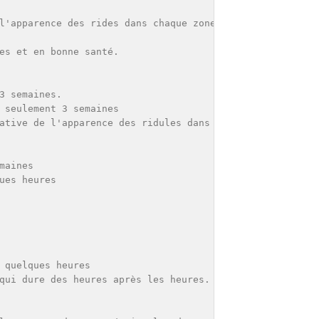
l'apparence des rides dans chaque zone oculaire et cible
es et en bonne santé.

 semaines.

 seulement 3 semaines

ative de l'apparence des ridules dans la zone des pattes 
aines

es heures

 quelques heures

qui dure des heures après les heures.
