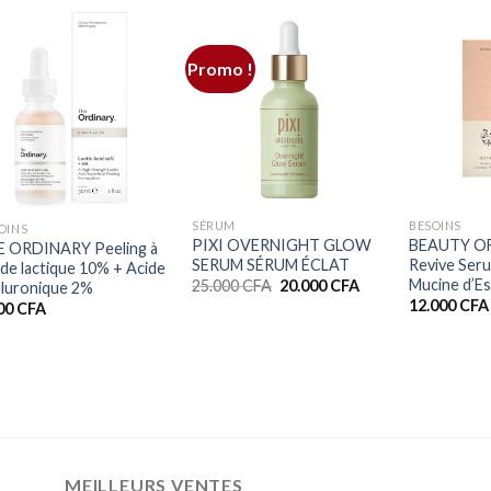
Promo !
+
+
+
SÉRUM
BESOINS
OINS
PIXI OVERNIGHT GLOW
BEAUTY O
E ORDINARY Peeling à
SERUM SÉRUM ÉCLAT
Revive Ser
cide lactique 10% + Acide
Mucine d’E
Le
Le
25.000
CFA
20.000
CFA
luronique 2%
prix
prix
12.000
CFA
500
CFA
initial
actuel
était :
est :
25.000 CFA.
20.000 CFA.
MEILLEURS VENTES