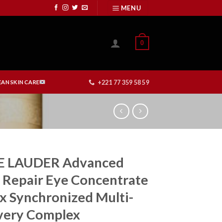
MENU
0
+221 77 359 58 59
AN SKIN CARE
E LAUDER Advanced
 Repair Eye Concentrate
x Synchronized Multi-
very Complex