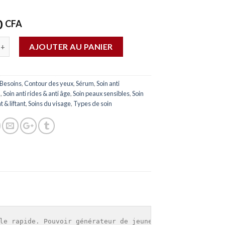
0
CFA
AJOUTER AU PANIER
Besoins
,
Contour des yeux
,
Sérum
,
Soin anti
n
,
Soin anti rides & anti âge
,
Soin peaux sensibles
,
Soin
 & liftant
,
Soins du visage
,
Types de soin
le rapide. Pouvoir générateur de jeunesse.
