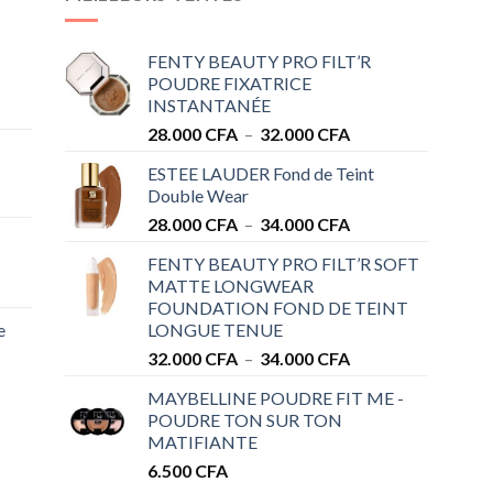
FENTY BEAUTY PRO FILT’R
POUDRE FIXATRICE
INSTANTANÉE
Plage
28.000
CFA
–
32.000
CFA
de
ESTEE LAUDER Fond de Teint
prix :
Double Wear
28.000 CFA
Plage
28.000
CFA
–
34.000
CFA
à
de
32.000 CFA
FENTY BEAUTY PRO FILT’R SOFT
prix :
MATTE LONGWEAR
28.000 CFA
FOUNDATION FOND DE TEINT
à
e
LONGUE TENUE
34.000 CFA
Plage
32.000
CFA
–
34.000
CFA
de
MAYBELLINE POUDRE FIT ME -
prix :
POUDRE TON SUR TON
32.000 CFA
MATIFIANTE
à
6.500
CFA
34.000 CFA