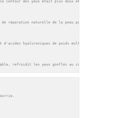
le contour des yeux était plus doux et plus lisse.(2)

 de réparation naturelle de la peau pour un renouvelleme
t d'acides hyaluroniques de poids multimoléculaire. Il p
able, refroidit les yeux gonflés au contact. Sa pointe d
urrie.
