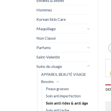
Enfants & bébés
Hommes
Korean Skin Care
Maquillage
Non Classé
Parfums
Saint-Valentin
Soins du visage
APPAREIL BEAUTÉ VISAGE
Besoins
Peaux grasses
DE
Soin anti imperfection
Soin anti rides & anti âge
Soin anti tache