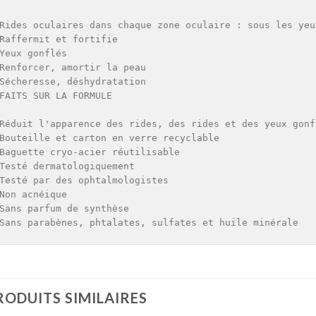
Rides oculaires dans chaque zone oculaire : sous les yeu
Raffermit et fortifie

Yeux gonflés

Renforcer, amortir la peau

Sécheresse, déshydratation

FAITS SUR LA FORMULE

Réduit l'apparence des rides, des rides et des yeux gonfl
Bouteille et carton en verre recyclable

Baguette cryo-acier réutilisable

Testé dermatologiquement

Testé par des ophtalmologistes

Non acnéique

Sans parfum de synthèse

Sans parabènes, phtalates, sulfates et huile minérale
RODUITS SIMILAIRES