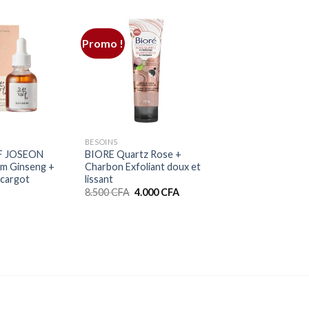
Promo !
+
BESOINS
F JOSEON
BIORE Quartz Rose +
um Ginseng +
Charbon Exfoliant doux et
scargot
lissant
Le
Le
8.500
CFA
4.000
CFA
prix
prix
initial
actuel
était :
est :
8.500 CFA.
4.000 CFA.