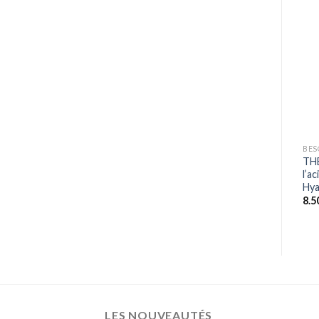
+
+
BESOINS
BESOINS
BES
SKINCEUTICALS
Cattier – Argile verte prete
TH
PHLORETIN CF GEL Sérum
à l’emploi 400 g
l’a
gel antioxydant puissant
8.000
CFA
Hya
110.000
CFA
8.
LES NOUVEAUTÉS