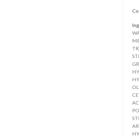
Co
In
WA
ME
TR
ST
GR
HY
HY
OL
CE
AC
PO
ST
AR
HY