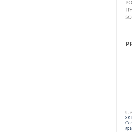
PO
HY
SO
P
+
+
BESOINS
DÉMAQUILLANT & NETTOYANT
BES
Medicube Sérum Triple
TOCOBO Cotton Soft
SKI
Collagen Raffermissant
Stick Solaire Matte SPF50+
Cen
pour la peau 55 ml
PA++++
apa