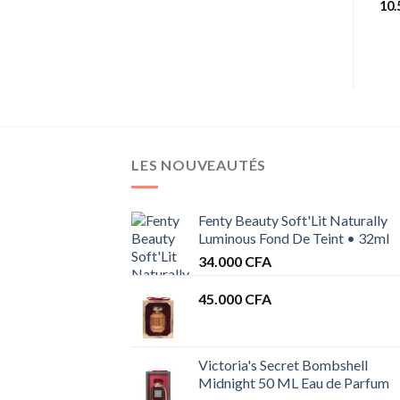
12.500
CFA
11.500
CFA
10
LES NOUVEAUTÉS
Fenty Beauty Soft'Lit Naturally
Luminous Fond De Teint • 32ml
34.000
CFA
45.000
CFA
Victoria's Secret Bombshell
Midnight 50 ML Eau de Parfum