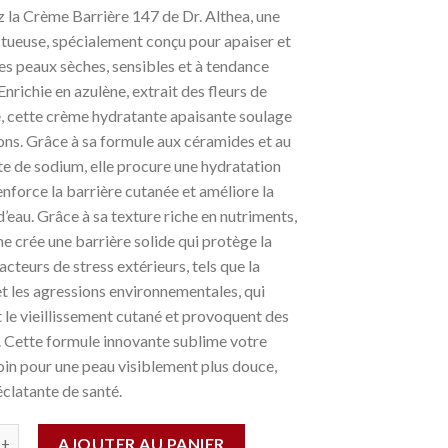
 la Crème Barrière 147 de Dr. Althea, une
tueuse, spécialement conçu pour apaiser et
es peaux sèches, sensibles et à tendance
Enrichie en azulène, extrait des fleurs de
, cette crème hydratante apaisante soulage
tions. Grâce à sa formule aux céramides et au
e de sodium, elle procure une hydratation
enforce la barrière cutanée et améliore la
d’eau. Grâce à sa texture riche en nutriments,
e crée une barrière solide qui protège la
acteurs de stress extérieurs, tels que la
et les agressions environnementales, qui
 le vieillissement cutané et provoquent des
s. Cette formule innovante sublime votre
soin pour une peau visiblement plus douce,
éclatante de santé.
AJOUTER AU PANIER