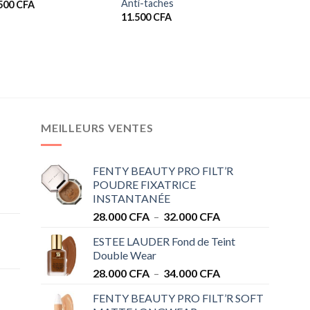
Anti-taches
.500
CFA
11.500
CFA
MEILLEURS VENTES
FENTY BEAUTY PRO FILT’R
POUDRE FIXATRICE
INSTANTANÉE
Plage
28.000
CFA
–
32.000
CFA
de
ESTEE LAUDER Fond de Teint
prix :
Double Wear
28.000 CFA
Plage
28.000
CFA
–
34.000
CFA
à
de
32.000 CFA
FENTY BEAUTY PRO FILT’R SOFT
prix :