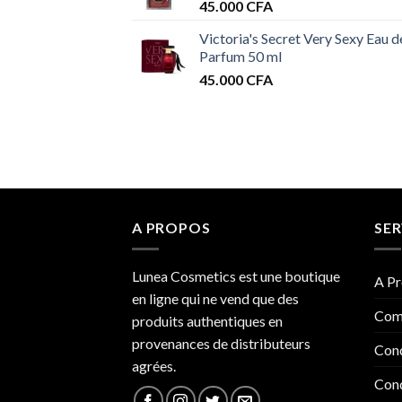
45.000
CFA
Victoria's Secret Very Sexy Eau d
Parfum 50 ml
45.000
CFA
A PROPOS
SER
Lunea Cosmetics est une boutique
A Pr
en ligne qui ne vend que des
Com
produits authentiques en
provenances de distributeurs
Cond
agrées.
Cond