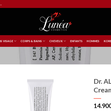
..
NS VISAGE
CORPS & BAINS
CHEVEUX
ENFANTS
HOMMES
KORE
Dr. A
Crea
14.90