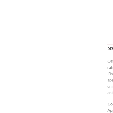
DE
Off
raf
L’i
apa
uni
ant
Con
App