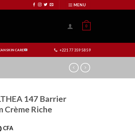
MENU
0
+221 77 359 58 59
AN SKIN CARE
LTHEA 147 Barrier
m Crème Riche
0
CFA