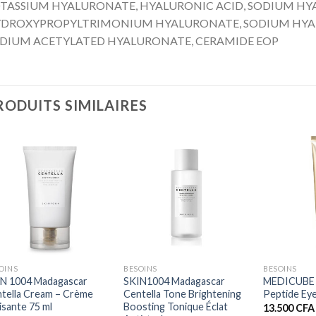
TASSIUM HYALURONATE, HYALURONIC ACID, SODIUM HY
DROXYPROPYLTRIMONIUM HYALURONATE, SODIUM HYA
DIUM ACETYLATED HYALURONATE, CERAMIDE EOP
RODUITS SIMILAIRES
+
+
+
OINS
BESOINS
BESOINS
N 1004 Madagascar
SKIN1004 Madagascar
MEDICUBE D
tella Cream – Crème
Centella Tone Brightening
Peptide Ey
isante 75 ml
Boosting Tonique Éclat
13.500
CFA