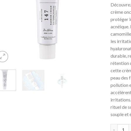
Découvrez
crème onc
protéger l
acnéique. 
camomille
les irrita
hyaluronat
durable, r
rétention 
cette crèm
peau des f
pollution 
accélèrent
irritation
rituel de 
souple et 
Quantité