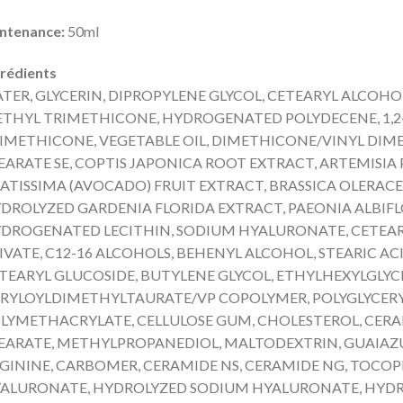
ntenance:
50ml
grédients
TER, GLYCERIN, DIPROPYLENE GLYCOL, CETEARYL ALCOHOL
THYL TRIMETHICONE, HYDROGENATED POLYDECENE, 1,2
IMETHICONE, VEGETABLE OIL, DIMETHICONE/VINYL DIM
EARATE SE, COPTIS JAPONICA ROOT EXTRACT, ARTEMISIA 
ATISSIMA (AVOCADO) FRUIT EXTRACT, BRASSICA OLERACE
DROLYZED GARDENIA FLORIDA EXTRACT, PAEONIA ALBIF
DROGENATED LECITHIN, SODIUM HYALURONATE, CETEARYL
IVATE, C12-16 ALCOHOLS, BEHENYL ALCOHOL, STEARIC AC
TEARYL GLUCOSIDE, BUTYLENE GLYCOL, ETHYLHEXYLGL
RYLOYLDIMETHYLTAURATE/VP COPOLYMER, POLYGLYCERYL
LYMETHACRYLATE, CELLULOSE GUM, CHOLESTEROL, CERAM
EARATE, METHYLPROPANEDIOL, MALTODEXTRIN, GUAIAZUL
GININE, CARBOMER, CERAMIDE NS, CERAMIDE NG, TOCO
ALURONATE, HYDROLYZED SODIUM HYALURONATE, HYDR