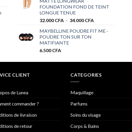
MATTE LONGWEAR
28.000 CFA
FOUNDATION FOND DE TEINT
à
e
LONGUE TENUE
34.000 CFA
Plage
32.000
CFA
–
34.000
CFA
de
MAYBELLINE POUDRE FIT ME -
prix :
POUDRE TON SUR TON
32.000 CFA
MATIFIANTE
à
6.500
CFA
34.000 CFA
VICE CLIENT
CATEGORIES
opos de Lunea
Maquillage
ment commander ?
Parfums
itions de livraison
Soins du visage
itions de retour
Corps & Bains