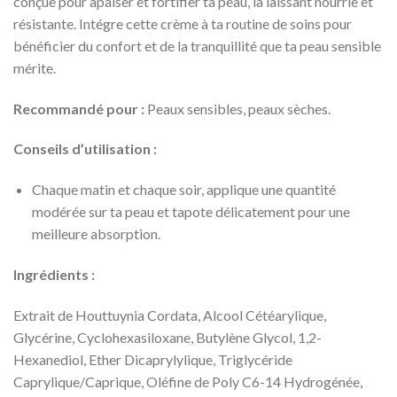
conçue pour apaiser et fortifier ta peau, la laissant nourrie et
résistante. Intégre cette crème à ta routine de soins pour
bénéficier du confort et de la tranquillité que ta peau sensible
mérite.
Recommandé pour :
Peaux sensibles, peaux sèches.
Conseils d’utilisation :
Chaque matin et chaque soir, applique une quantité
modérée sur ta peau et tapote délicatement pour une
meilleure absorption.
Ingrédients :
Extrait de Houttuynia Cordata, Alcool Cétéarylique,
Glycérine, Cyclohexasiloxane, Butylène Glycol, 1,2-
Hexanediol, Ether Dicaprylylique, Triglycéride
Caprylique/Caprique, Oléfine de Poly C6-14 Hydrogénée,