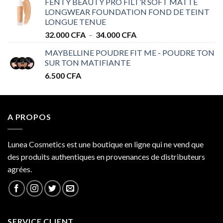
FENTY BEAUTY PRO FILT’R SOFT MATTE
28.000 CFA
LONGWEAR FOUNDATION FOND DE TEINT
à
LONGUE TENUE
34.000 CFA
Plage
32.000
CFA
–
34.000
CFA
de
MAYBELLINE POUDRE FIT ME - POUDRE TON
prix :
SUR TON MATIFIANTE
32.000 CFA
6.500
CFA
à
34.000 CFA
A PROPOS
Lunea Cosmetics est une boutique en ligne qui ne vend que
des produits authentiques en provenances de distributeurs
agrées.
SERVICE CLIENT