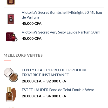
Victoria's Secret Bombshell Midnight 50 ML Eau
de Parfum
45.000
CFA
Victoria's Secret Very Sexy Eau de Parfum 50 ml
45.000
CFA
MEILLEURS VENTES
FENTY BEAUTY PRO FILT’R POUDRE
FIXATRICE INSTANTANÉE
Plage
28.000
CFA
–
32.000
CFA
de
ESTEE LAUDER Fond de Teint Double Wear
prix :
Plage
28.000
CFA
–
34.000
CFA
28.000 CFA
de
à
prix :
32.000 CFA