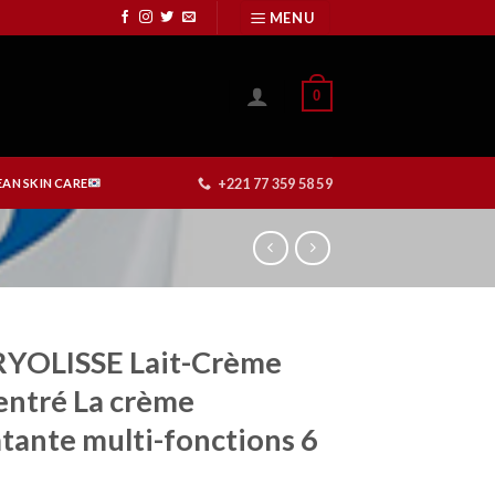
MENU
0
+221 77 359 58 59
AN SKIN CARE
YOLISSE Lait-Crème
ntré La crème
tante multi-fonctions 6