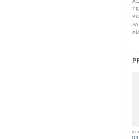
AQ
TR
BU
PA
AL
P
+
+
BESOINS
BESOINS
BAU
ANUA Green Lemon Vita C
PIXI Rose Ceramide Cream
DR