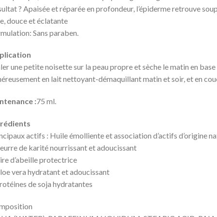
ultat ? Apaisée et réparée en profondeur, l’épiderme retrouve souple
se, douce et éclatante
mulation: Sans paraben.
plication
ler une petite noisette sur la peau propre et sèche le matin en bas
éreusement en lait nettoyant-démaquillant matin et soir, et en c
ntenance :
75 ml.
grédients
ncipaux actifs : Huile émolliente et association d’actifs d’origine nat
eurre de karité nourrissant et adoucissant
ire d’abeille protectrice
loe vera hydratant et adoucissant
rotéines de soja hydratantes
mposition