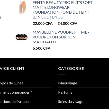
FENTY BEAUTY PRO FILT’R SOFT
prix :
MATTE LONGWEAR
28.000 CFA
FOUNDATION FOND DE TEINT
à
e
LONGUE TENUE
34.000 CFA
Plage
32.000
CFA
–
34.000
CFA
de
MAYBELLINE POUDRE FIT ME -
prix :
POUDRE TON SUR TON
32.000 CFA
MATIFIANTE
à
6.500
CFA
34.000 CFA
VICE CLIENT
CATEGORIES
opos de Lunea
Maquillage
ment commander ?
Parfums
itions de livraison
Soins du visage