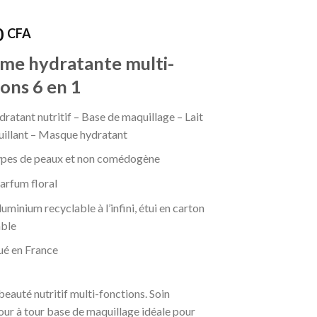
0
CFA
ème hydratante multi-
ons 6 en 1
dratant nutritif – Base de maquillage – Lait
illant – Masque hydratant
ypes de peaux et non comédogène
arfum floral
uminium recyclable à l’infini, étui en carton
able
ué en France
beauté nutritif multi-fonctions. Soin
our à tour base de maquillage idéale pour