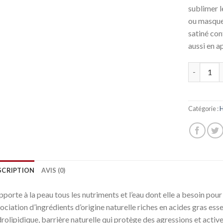
sublimer l
ou masque 
satiné con
aussi en a
Quantité
Catégorie :
SCRIPTION
AVIS (0)
apporte à la peau tous les nutriments et l’eau dont elle a besoin pou
ociation d’ingrédients d’origine naturelle riches en acides gras essen
rolipidique, barrière naturelle qui protège des agressions et active