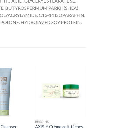
TIC ACID. GLYCERYL STEARATE SE.
TE. BUTYROSPERMUM PARKII (SHEA)
POLYACRYLAMIDE. C13-14 ISOPARAFFIN.
OPOLONE. HYDROLYZED SOY PROTEIN.
+
BESOINS
y Cleanser
AXIS-Y Crème anti-tâches