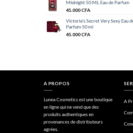
Midnight 50 ML Eau de Parfum
45.000
CFA
Victoria's Secret Very Sexy Eau d
Parfum 50 ml
45.000
CFA
A PROPOS
SER
Lunea Cosmetics est une boutique
A Pr
en ligne qui ne vend que des
Com
produits authentiques en
provenances de distributeurs
Cond
agrées.