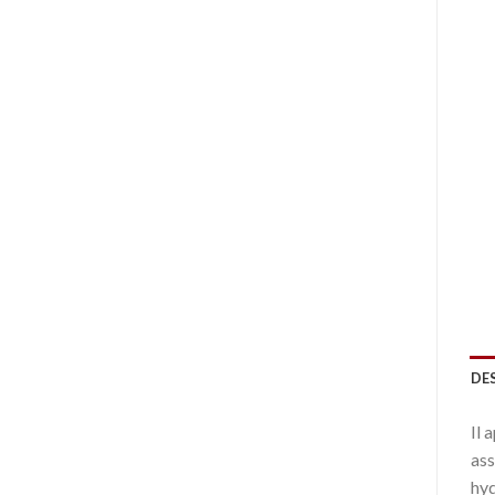
DE
Il 
ass
hyd