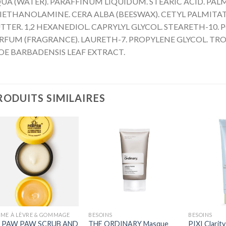
UA (WATER). PARAFFINUM LIQUIDUM. STEARIC ACID. PALMI
IETHANOLAMINE. CERA ALBA (BEESWAX). CETYL PALMITA
TTER. 1,2 HEXANEDIOL. CAPRYLYL GLYCOL. STEARETH-10. 
RFUM (FRAGRANCE). LAURETH-7. PROPYLENE GLYCOL. TR
OE BARBADENSIS LEAF EXTRACT.
RODUITS SIMILAIRES
+
+
+
ME À LÈVRE & GOMMAGE
BESOINS
BESOINS
. PAW PAW SCRUB AND
THE ORDINARY Masque
PIXI Clarit