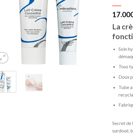
17.00
La cr
foncti
Soin hy
démaqu
Tous t
Doux p
Tube al
recycl
Fabriq
Secret de 
surdoué, t