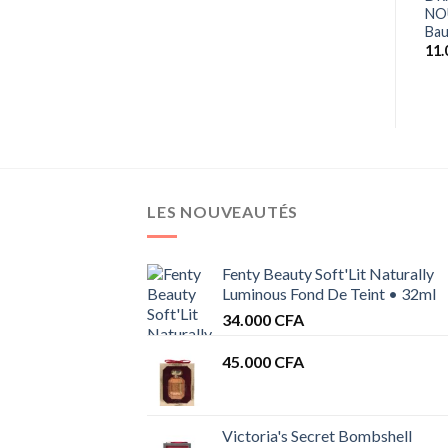
Sérum Anti-imperfections
Crème Hydratante
NO
Unifiant à La Vitamine C & E
Intensive
Bau
18.500
CFA
18.000
CFA
11
LES NOUVEAUTÉS
Fenty Beauty Soft'Lit Naturally
Luminous Fond De Teint • 32ml
34.000
CFA
45.000
CFA
Victoria's Secret Bombshell