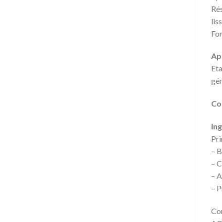
Rés
lis
For
Ap
Eta
gén
Co
In
Pri
– B
– C
– A
– P
Co