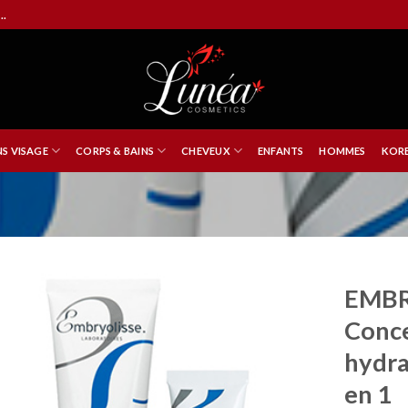
..
NS VISAGE
CORPS & BAINS
CHEVEUX
ENFANTS
HOMMES
KORE
EMBR
Conce
hydra
en 1