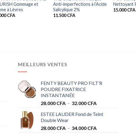
URISH Gommage et
Anti-imperfections à l’Acide
Nettoyant P
me à Lèvres
Salicylique 2%
15.000
CFA
.000
CFA
11.500
CFA
MEILLEURS VENTES
FENTY BEAUTY PRO FILT’R
POUDRE FIXATRICE
INSTANTANÉE
Plage
28.000
CFA
–
32.000
CFA
de
ESTEE LAUDER Fond de Teint
prix :
Double Wear
28.000 CFA
Plage
28.000
CFA
–
34.000
CFA
à
de
32.000 CFA