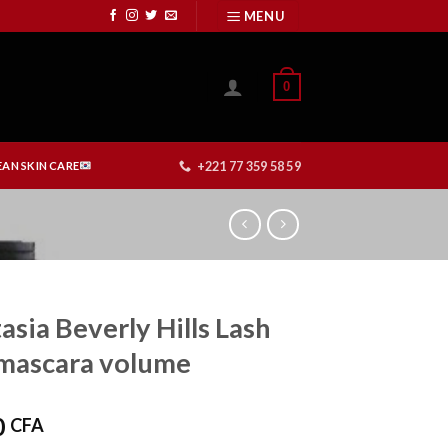
MENU
0
+221 77 359 58 59
AN SKIN CARE
asia Beverly Hills Lash
mascara volume
0
CFA