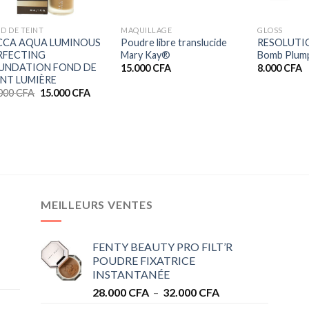
+
+
+
D DE TEINT
MAQUILLAGE
GLOSS
CCA AQUA LUMINOUS
Poudre libre translucide
RESOLUTIO
RFECTING
Mary Kay®
Bomb Plump
UNDATION FOND DE
15.000
CFA
8.000
CFA
INT LUMIÈRE
Le
Le
.000
CFA
15.000
CFA
prix
prix
initial
actuel
était :
est :
27.000 CFA.
15.000 CFA.
MEILLEURS VENTES
FENTY BEAUTY PRO FILT’R
POUDRE FIXATRICE
INSTANTANÉE
Plage
28.000
CFA
–
32.000
CFA
de