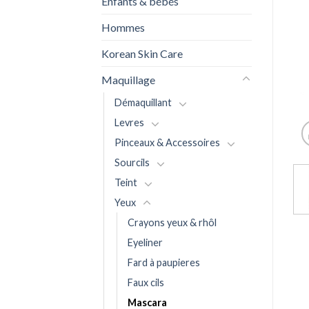
Enfants & bébés
Hommes
Korean Skin Care
Maquillage
Démaquillant
Levres
Pinceaux & Accessoires
Sourcils
Teint
Yeux
Crayons yeux & rhôl
Eyeliner
Fard à paupieres
Faux cils
Mascara