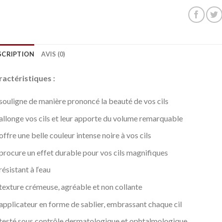
SCRIPTION
AVIS (0)
actéristiques :
souligne de manière prononcé la beauté de vos cils
allonge vos cils et leur apporte du volume remarquable
offre une belle couleur intense noire à vos cils
procure un effet durable pour vos cils magnifiques
résistant à l‘eau
texture crémeuse, agréable et non collante
applicateur en forme de sablier, embrassant chaque cil
testé sous contrôle dermatologique et ophtalmologique