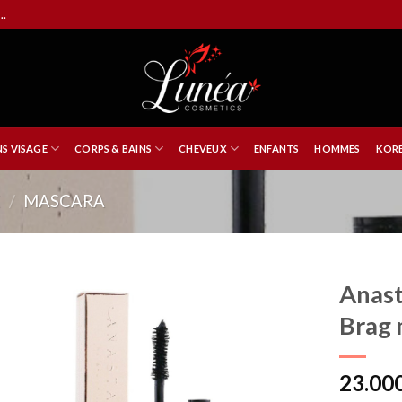
..
NS VISAGE
CORPS & BAINS
CHEVEUX
ENFANTS
HOMMES
KORE
X
/
MASCARA
Anast
Brag 
23.00