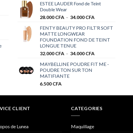
ESTEE LAUDER Fond de Teint
prix :
Double Wear
28.000 CFA
Plage
28.000
CFA
–
34.000
CFA
à
de
32.000 CFA
FENTY BEAUTY PRO FILT’R SOFT
prix :
MATTE LONGWEAR
28.000 CFA
FOUNDATION FOND DE TEINT
à
e
LONGUE TENUE
34.000 CFA
Plage
32.000
CFA
–
34.000
CFA
de
MAYBELLINE POUDRE FIT ME -
prix :
POUDRE TON SUR TON
32.000 CFA
MATIFIANTE
à
6.500
CFA
34.000 CFA
VICE CLIENT
CATEGORIES
opos de Lunea
Maquillage