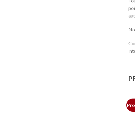
Tou
poi
aut
Nou
Com
int
P
Pro