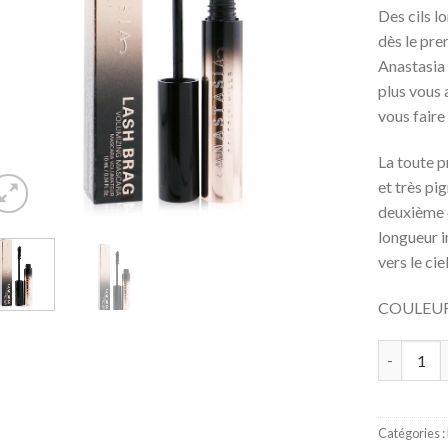
Des cils l
dès le pr
Anastasia 
plus vous 
vous faire 
La toute p
et très pi
deuxième c
longueur i
vers le ci
COULEUR
Quantité
Catégories :