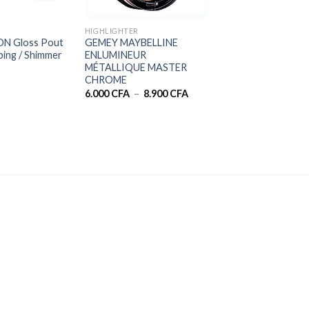
+
HIGHLIGHTER
N Gloss Pout
GEMEY MAYBELLINE
ing / Shimmer
ENLUMINEUR
MÉTALLIQUE MASTER
CHROME
Plage
6.000
CFA
–
8.900
CFA
de
prix :
6.000 CFA
à
8.900 CFA