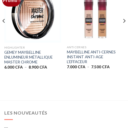
Promo !
ANTI CERNES
HIGHLIGHTER
MAYBELLINE ANTI-CERNES
GEMEY MAYBELLINE
INSTANT ANTI-AGE
ENLUMINEUR MÉTALLIQUE
L’EFFACEUR
MASTER CHROME
Plage
Plage
7.000
CFA
–
7.500
CFA
6.000
CFA
–
8.900
CFA
de
de
0 CFA
prix :
prix :
7.000 CFA
6.000 CFA
0 CFA
à
à
7.500 CFA
8.900 CFA
LES NOUVEAUTÉS