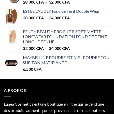
Plage
28.000
CFA
–
32.000
CFA
de
ESTEE LAUDER Fond de Teint Double Wear
prix :
Plage
28.000
CFA
–
34.000
CFA
28.000 CFA
de
à
prix :
32.000 CFA
FENTY BEAUTY PRO FILT’R SOFT MATTE
28.000 CFA
LONGWEAR FOUNDATION FOND DE TEINT
à
LONGUE TENUE
34.000 CFA
Plage
32.000
CFA
–
34.000
CFA
de
MAYBELLINE POUDRE FIT ME - POUDRE TON
prix :
SUR TON MATIFIANTE
32.000 CFA
6.500
CFA
à
34.000 CFA
A PROPOS
Lunea Cosmetics est une boutique en ligne qui ne vend que
des produits authentiques en provenances de distributeurs