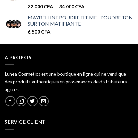
34.000 CFA
Plage
32.000
CFA
–
34.000
CFA
de
MAYBELLINE POUDRE FIT ME - POUDRE TON
prix :
SUR TON MATIFIANTE
32.000 CFA
6.500
CFA
à
34.000 CFA
A PROPOS
Lunea Cosmetics est une boutique en ligne qui ne vend que
des produits authentiques en provenances de distributeurs
agrées.
SERVICE CLIENT