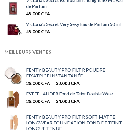
Victoria's Secret Bombshell Midnight 50 ML Eau
de Parfum
45.000
CFA
Victoria's Secret Very Sexy Eau de Parfum 50 ml
45.000
CFA
MEILLEURS VENTES
FENTY BEAUTY PRO FILT’R POUDRE
FIXATRICE INSTANTANÉE
Plage
28.000
CFA
–
32.000
CFA
de
ESTEE LAUDER Fond de Teint Double Wear
prix :
Plage
28.000
CFA
–
34.000
CFA
28.000 CFA
de
à
prix :
32.000 CFA
FENTY BEAUTY PRO FILT’R SOFT MATTE
28.000 CFA
LONGWEAR FOUNDATION FOND DE TEINT
à
LONGUE TENUE