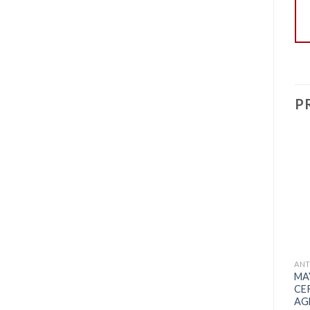
P
+
+
FOND DE TEINT
ANT
CONTOURING
L’oreal Infaillible 24H mat
MA
Guerlain Terracotta Sun
fond de teint
CE
Trio
AG
8.000
CFA
32.000
CFA