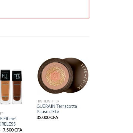
+
HIGHLIGHTER
GUERAIN Terracotta
Pause d’Eté
NT
32.000
CFA
 Fit me!
RELESS
Plage
–
7.500
CFA