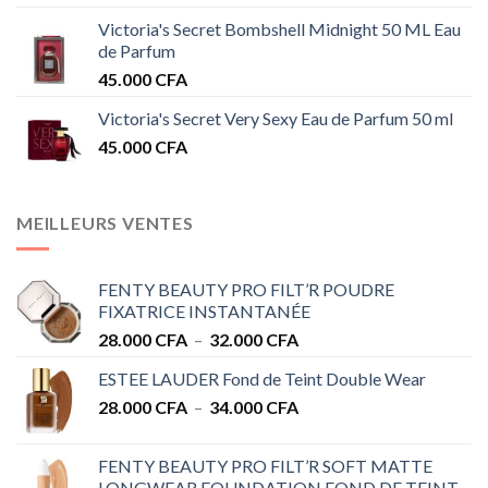
Victoria's Secret Bombshell Midnight 50 ML Eau
de Parfum
45.000
CFA
Victoria's Secret Very Sexy Eau de Parfum 50 ml
45.000
CFA
MEILLEURS VENTES
FENTY BEAUTY PRO FILT’R POUDRE
FIXATRICE INSTANTANÉE
Plage
28.000
CFA
–
32.000
CFA
de
ESTEE LAUDER Fond de Teint Double Wear
prix :
Plage
28.000
CFA
–
34.000
CFA
28.000 CFA
de
à
prix :
32.000 CFA
FENTY BEAUTY PRO FILT’R SOFT MATTE
28.000 CFA
LONGWEAR FOUNDATION FOND DE TEINT