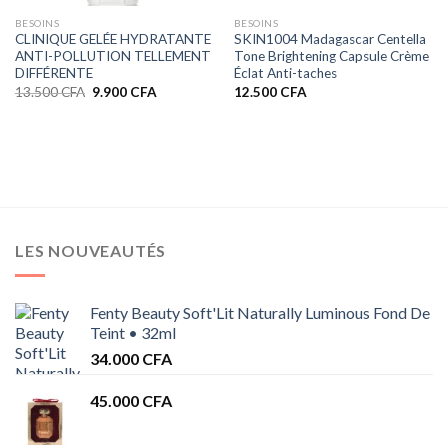
BESOINS
BESOINS
CLINIQUE GELÉE HYDRATANTE
SKIN1004 Madagascar Centella
ANTI-POLLUTION TELLEMENT
Tone Brightening Capsule Crème
DIFFÉRENTE
Éclat Anti-taches
Le
Le
13.500
CFA
9.900
CFA
12.500
CFA
prix
prix
initial
actuel
était :
est :
13.500 CFA.
9.900 CFA.
LES NOUVEAUTÉS
Fenty Beauty Soft'Lit Naturally Luminous Fond De
Teint • 32ml
34.000
CFA
45.000
CFA