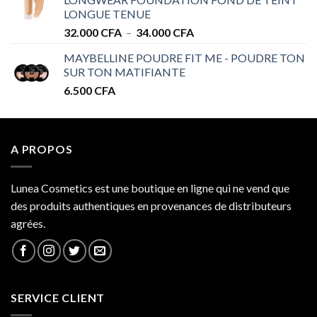
à
LONGUE TENUE
34.000 CFA
Plage
32.000
CFA
–
34.000
CFA
de
MAYBELLINE POUDRE FIT ME - POUDRE TON
prix :
SUR TON MATIFIANTE
32.000 CFA
6.500
CFA
à
34.000 CFA
A PROPOS
Lunea Cosmetics est une boutique en ligne qui ne vend que
des produits authentiques en provenances de distributeurs
agrées.
SERVICE CLIENT