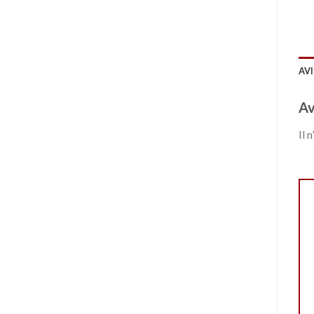
AVI
Av
Il 