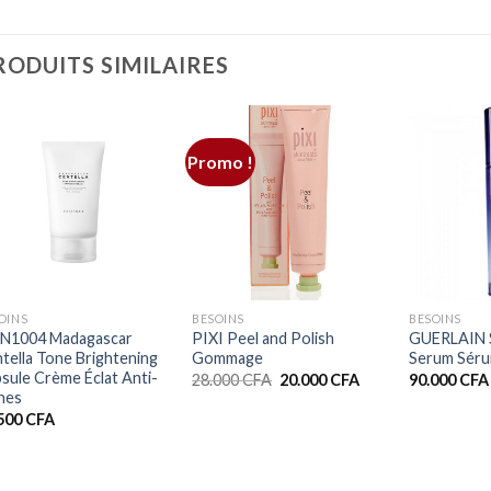
RODUITS SIMILAIRES
Promo !
+
+
+
OINS
BESOINS
BESOINS
IN1004 Madagascar
PIXI Peel and Polish
GUERLAIN 
tella Tone Brightening
Gommage
Serum Sér
sule Crème Éclat Anti-
Le
Le
28.000
CFA
20.000
CFA
90.000
CFA
prix
prix
hes
initial
actuel
.500
CFA
était :
est :
28.000 CFA.
20.000 CFA.