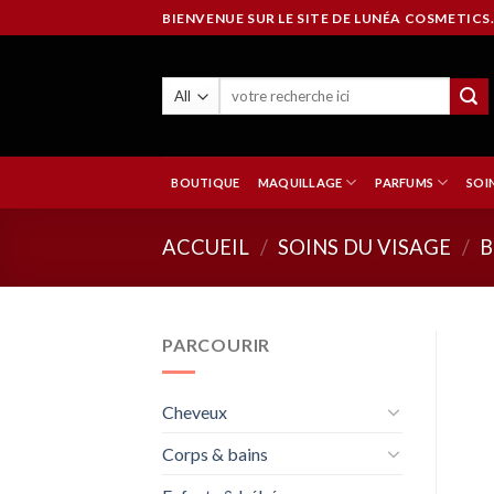
Skip
BIENVENUE SUR LE SITE DE LUNÉA COSMETICS.
to
content
BOUTIQUE
MAQUILLAGE
PARFUMS
SOI
ACCUEIL
/
SOINS DU VISAGE
/
B
PARCOURIR
Cheveux
Corps & bains