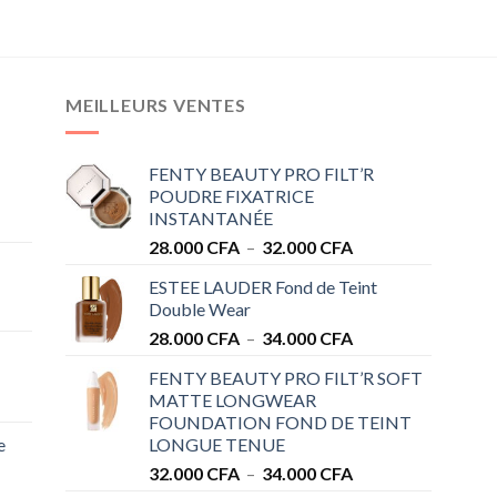
MEILLEURS VENTES
FENTY BEAUTY PRO FILT’R
POUDRE FIXATRICE
INSTANTANÉE
Plage
28.000
CFA
–
32.000
CFA
de
ESTEE LAUDER Fond de Teint
prix :
Double Wear
28.000 CFA
Plage
28.000
CFA
–
34.000
CFA
à
de
32.000 CFA
FENTY BEAUTY PRO FILT’R SOFT
prix :
MATTE LONGWEAR
28.000 CFA
FOUNDATION FOND DE TEINT
à
e
LONGUE TENUE
34.000 CFA
Plage
32.000
CFA
–
34.000
CFA
de