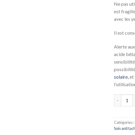
Ne pas uti
est fragil
avec les y
Il est cons
Alerte aux
acide bêt
sensibilité
possibilit
solaire,
et 
l’utilisati
Quantité
Catégories :
Soin anti tac