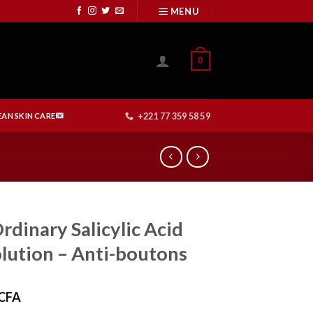
MENU
0
+221 77 359 58 59
AN SKIN CARE
rdinary Salicylic Acid
lution – Anti-boutons
CFA