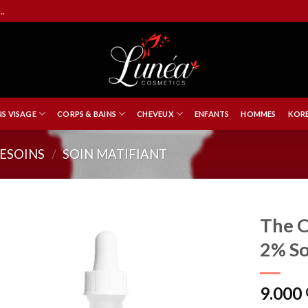
..
NS VISAGE
CORPS & BAINS
CHEVEUX
ENFANTS
HOMMES
KORE
ESOINS
/
SOIN MATIFIANT
The O
2% So
9.000