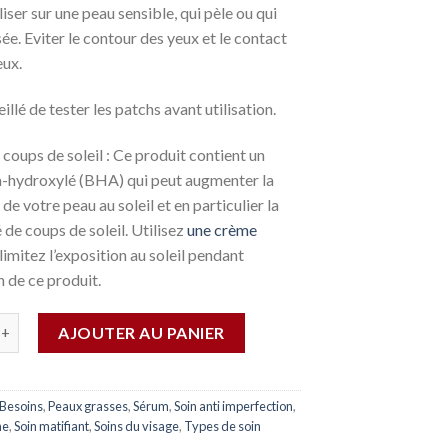
liser sur une peau sensible, qui pèle ou qui
isée. Eviter le contour des yeux et le contact
eux.
eillé de tester les patchs avant utilisation.
 coups de soleil : Ce produit contient un
a-hydroxylé (BHA) qui peut augmenter la
 de votre peau au soleil et en particulier la
é de coups de soleil. Utilisez
une crème
limitez l’exposition au soleil pendant
on de ce produit.
AJOUTER AU PANIER
Besoins
,
Peaux grasses
,
Sérum
,
Soin anti imperfection
,
he
,
Soin matifiant
,
Soins du visage
,
Types de soin