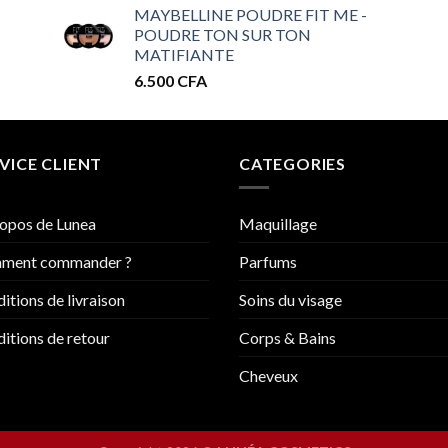
MAYBELLINE POUDRE FIT ME -
prix :
POUDRE TON SUR TON
32.000 CFA
MATIFIANTE
à
6.500
CFA
34.000 CFA
VICE CLIENT
CATEGORIES
opos de Lunea
Maquillage
ment commander ?
Parfums
itions de livraison
Soins du visage
itions de retour
Corps & Bains
Cheveux