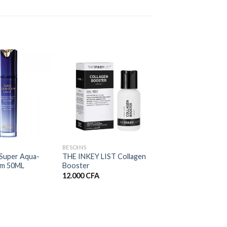
+
BESOINS
Super Aqua-
THE INKEY LIST Collagen
um 50ML
Booster
12.000
CFA