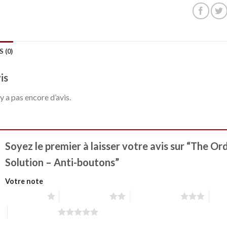
S (0)
is
n’y a pas encore d’avis.
Soyez le premier à laisser votre avis sur “The Or
Solution – Anti-boutons”
Votre note
1 étoile sur 5
2 étoiles sur 5
3 étoiles sur 5
4 éto
5 étoiles sur 5