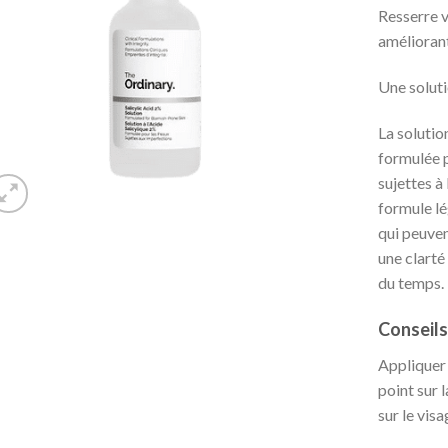
Resserre v
améliorant 
Une solutio
La solutio
formulée p
sujettes à
formule lé
qui peuven
une clarté
du temps.
Conseils
Appliquer 
point sur 
sur le vis