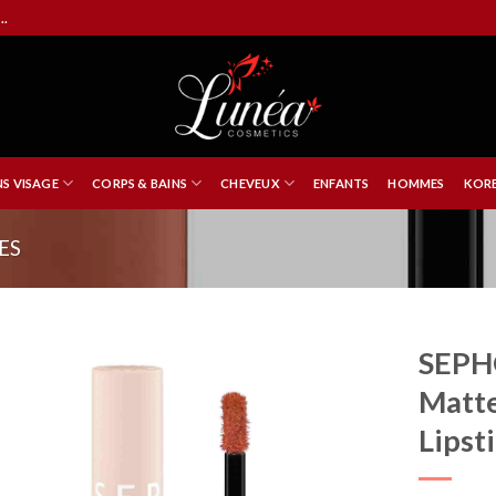
..
NS VISAGE
CORPS & BAINS
CHEVEUX
ENFANTS
HOMMES
KORE
ES
SEPH
Matte
Lipst