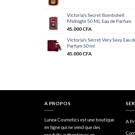
Victoria's Secret Bombshell
Midnight 50 ML Eau de Parfum
45.000
CFA
Victoria's Secret Very Sexy Eau d
Parfum 50 ml
45.000
CFA
A PROPOS
SER
Lunea Cosmetics est une boutique
A Pr
en ligne qui ne vend que des
Com
produits authentiques en