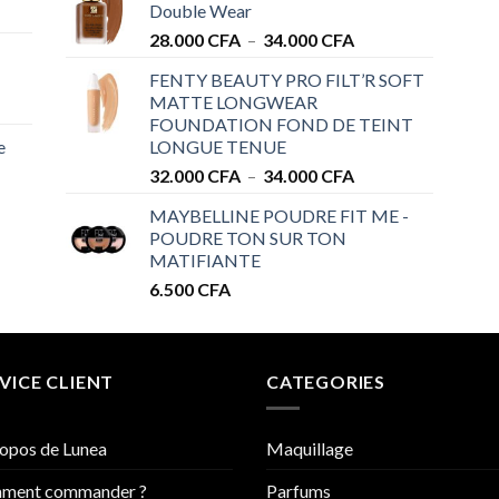
Double Wear
28.000 CFA
Plage
28.000
CFA
–
34.000
CFA
à
de
32.000 CFA
FENTY BEAUTY PRO FILT’R SOFT
prix :
MATTE LONGWEAR
28.000 CFA
FOUNDATION FOND DE TEINT
à
e
LONGUE TENUE
34.000 CFA
Plage
32.000
CFA
–
34.000
CFA
de
MAYBELLINE POUDRE FIT ME -
prix :
POUDRE TON SUR TON
32.000 CFA
MATIFIANTE
à
6.500
CFA
34.000 CFA
VICE CLIENT
CATEGORIES
opos de Lunea
Maquillage
ment commander ?
Parfums