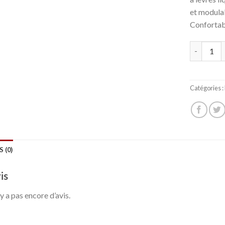
et modulab
Confortab
Quantité
Catégories :
S (0)
is
n’y a pas encore d’avis.