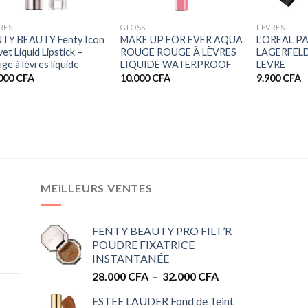
+
+
+
RES
GLOSS
LEVRES
NTY BEAUTY Fenty Icon
MAKE UP FOR EVER AQUA
L’OREAL PA
vet Liquid Lipstick –
ROUGE ROUGE À LÈVRES
LAGERFEL
ge à lèvres liquide
LIQUIDE WATERPROOF
LEVRE
.000
CFA
10.000
CFA
9.900
CFA
MEILLEURS VENTES
FENTY BEAUTY PRO FILT’R
POUDRE FIXATRICE
INSTANTANÉE
Plage
28.000
CFA
–
32.000
CFA
de
ESTEE LAUDER Fond de Teint
prix :