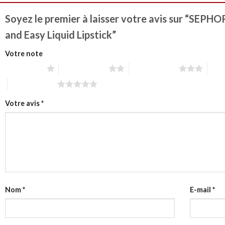
Soyez le premier à laisser votre avis sur “SE
and Easy Liquid Lipstick”
Votre note
1 étoile sur 5
2 étoiles sur 5
3 étoiles sur 5
4 éto
5 étoiles sur 5
Votre avis
*
Nom
*
E-mail
*