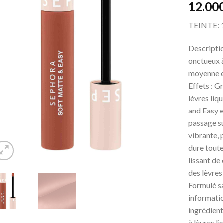
12.00
TEINTE:
Descriptio
onctueux à
moyenne et
Effets : G
lèvres l
and Easy e
passage su
vibrante, 
dure toute
lissant de
des lèvres
Formulé sa
informati
ingrédient
à lèvres l