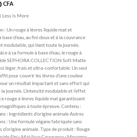
0
CFA
1 Less Is More
n : Un rouge à lèvres liquide mat et
 base d’eau, au fini doux et à la couvrance
 modulable, qui tient toute la journée.
râce à sa formule à base d’eau, le rouge à
iquide SEPHORA COLLECTION Soft Matte
st léger, frais et ultra-confortable. Un seul
ffit pour couvrir les lèvres d’une couleur
pour un résultat impactant et sans effort qui
 la journée. L’intensité modulable et l’effet
 ce rouge à lèvres liquide mat garantissent
 magnifiques à toute épreuve. Contenu :
ns : Ingrédients d’origine animale Autres
ons : Une formule végane fabriquée sans
s d’origine animale. Type de produit : Rouge
iquide Fini : Mat lisse Couvrance : Moyenne