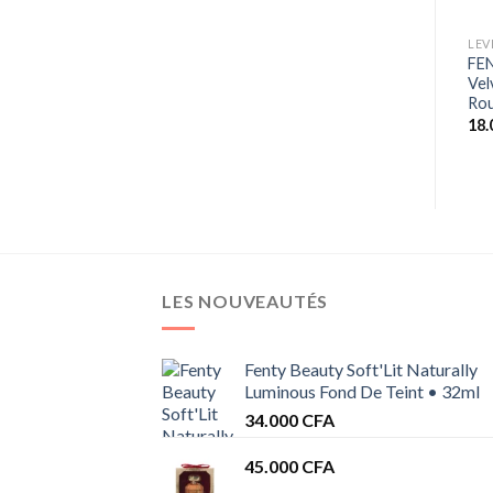
+
+
CRAYON A LÈVRES
LEVRES
LEV
MAYBELLINE ROUGE À
L’OREAL PARIS Color Riche
FE
LEVRES CRAYON MAT
Rouge à lèvre – 115 Rouge
Vel
SUPERSTAY INK CRAYON
corail
Rou
Plage
5.000
CFA
–
6.900
CFA
8.000
CFA
18
de
prix :
5.000 CFA
à
6.900 CFA
LES NOUVEAUTÉS
Fenty Beauty Soft'Lit Naturally
Luminous Fond De Teint • 32ml
34.000
CFA
45.000
CFA