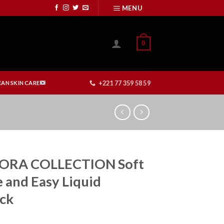
MENU
0
+221 77 359 58 59
AN SKIN CARE
ORA COLLECTION Soft
 and Easy Liquid
ick