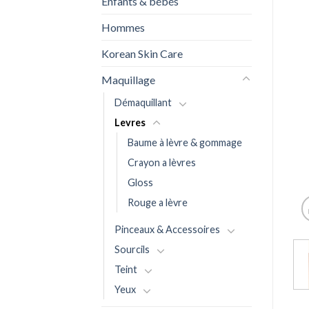
Enfants & bébés
Hommes
Korean Skin Care
Maquillage
Démaquillant
Levres
Baume à lèvre & gommage
Crayon a lèvres
Gloss
Rouge a lèvre
Pinceaux & Accessoires
Sourcils
Teint
Yeux