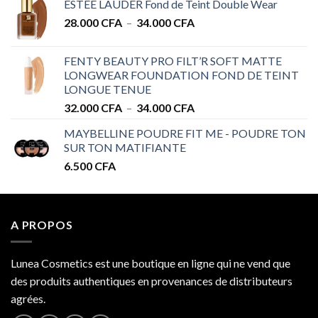
ESTEE LAUDER Fond de Teint Double Wear
prix :
Plage
28.000
CFA
–
34.000
CFA
28.000 CFA
de
à
prix :
32.000 CFA
FENTY BEAUTY PRO FILT’R SOFT MATTE
28.000 CFA
LONGWEAR FOUNDATION FOND DE TEINT
à
LONGUE TENUE
34.000 CFA
Plage
32.000
CFA
–
34.000
CFA
de
MAYBELLINE POUDRE FIT ME - POUDRE TON
prix :
SUR TON MATIFIANTE
32.000 CFA
6.500
CFA
à
34.000 CFA
A PROPOS
Lunea Cosmetics est une boutique en ligne qui ne vend que
des produits authentiques en provenances de distributeurs
agrées.