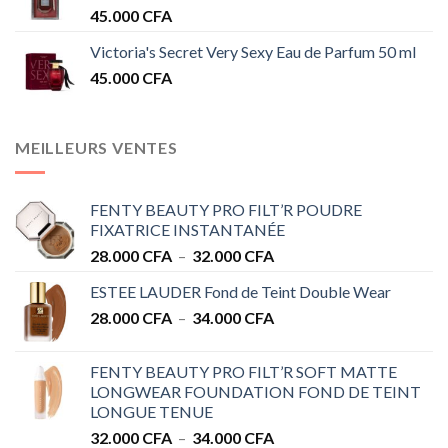
45.000
CFA
Victoria's Secret Very Sexy Eau de Parfum 50 ml
45.000
CFA
MEILLEURS VENTES
FENTY BEAUTY PRO FILT’R POUDRE
FIXATRICE INSTANTANÉE
Plage
28.000
CFA
–
32.000
CFA
de
ESTEE LAUDER Fond de Teint Double Wear
prix :
Plage
28.000
CFA
–
34.000
CFA
28.000 CFA
de
à
prix :
32.000 CFA
FENTY BEAUTY PRO FILT’R SOFT MATTE
28.000 CFA
LONGWEAR FOUNDATION FOND DE TEINT
à
LONGUE TENUE
34.000 CFA
Plage
32.000
CFA
–
34.000
CFA