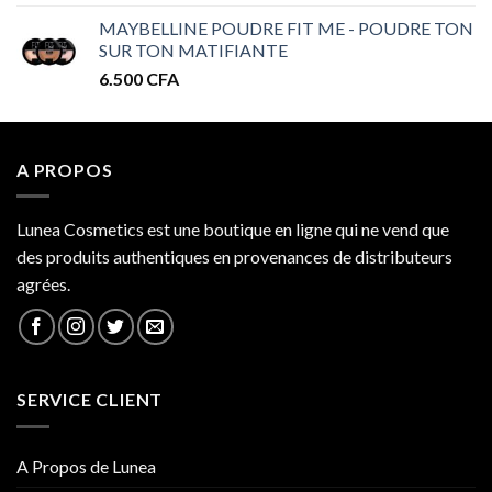
de
MAYBELLINE POUDRE FIT ME - POUDRE TON
prix :
SUR TON MATIFIANTE
32.000 CFA
6.500
CFA
à
34.000 CFA
A PROPOS
Lunea Cosmetics est une boutique en ligne qui ne vend que
des produits authentiques en provenances de distributeurs
agrées.
SERVICE CLIENT
A Propos de Lunea