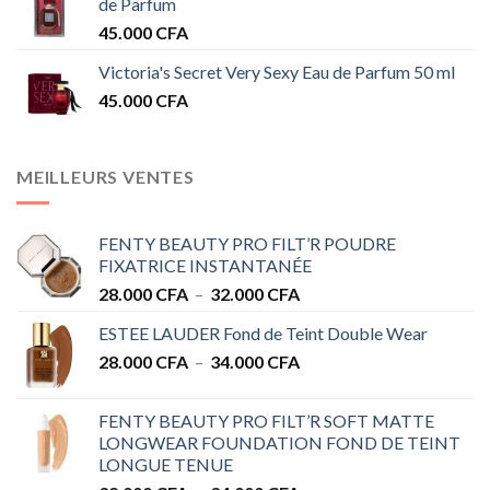
de Parfum
45.000
CFA
Victoria's Secret Very Sexy Eau de Parfum 50 ml
45.000
CFA
MEILLEURS VENTES
FENTY BEAUTY PRO FILT’R POUDRE
FIXATRICE INSTANTANÉE
Plage
28.000
CFA
–
32.000
CFA
de
ESTEE LAUDER Fond de Teint Double Wear
prix :
Plage
28.000
CFA
–
34.000
CFA
28.000 CFA
de
à
prix :
32.000 CFA
FENTY BEAUTY PRO FILT’R SOFT MATTE
28.000 CFA
LONGWEAR FOUNDATION FOND DE TEINT
à
LONGUE TENUE
34.000 CFA