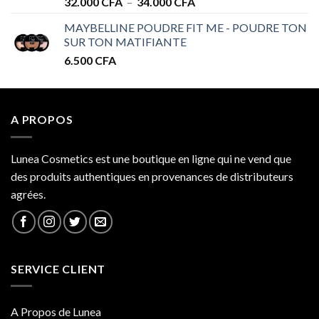
Plage
32.000
CFA
–
34.000
CFA
de
MAYBELLINE POUDRE FIT ME - POUDRE TON
prix :
SUR TON MATIFIANTE
32.000 CFA
6.500
CFA
à
34.000 CFA
A PROPOS
Lunea Cosmetics est une boutique en ligne qui ne vend que
des produits authentiques en provenances de distributeurs
agrées.
SERVICE CLIENT
A Propos de Lunea