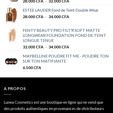
Plage
28.000
CFA
–
32.000
CFA
de
ESTEE LAUDER Fond de Teint Double Wear
prix :
Plage
28.000
CFA
–
34.000
CFA
28.000 CFA
de
à
prix :
32.000 CFA
FENTY BEAUTY PRO FILT’R SOFT MATTE
28.000 CFA
LONGWEAR FOUNDATION FOND DE TEINT
à
LONGUE TENUE
34.000 CFA
Plage
32.000
CFA
–
34.000
CFA
de
MAYBELLINE POUDRE FIT ME - POUDRE TON
prix :
SUR TON MATIFIANTE
32.000 CFA
6.500
CFA
à
34.000 CFA
A PROPOS
Lunea Cosmetics est une boutique en ligne qui ne vend que
des produits authentiques en provenances de distributeurs