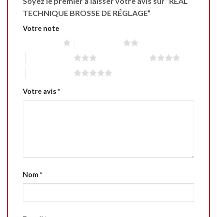
Soyez le premier à laisser votre avis sur “REAL
TECHNIQUE BROSSE DE RÉGLAGE”
Votre note
1 étoile sur 5
2 étoiles sur 5
3 étoiles sur 5
4 étoiles sur 5
5 étoiles sur 5
Votre avis
*
Nom
*