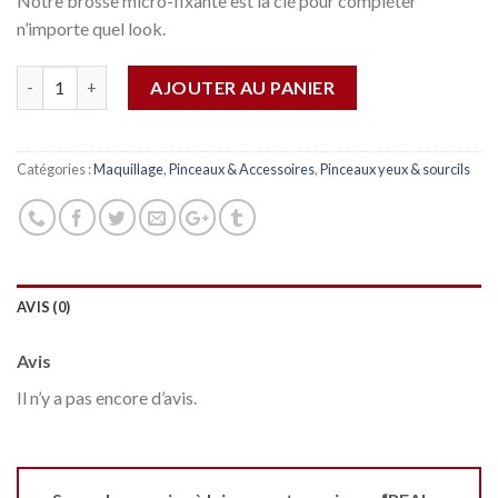
Notre brosse micro-fixante est la clé pour compléter
n’importe quel look.
Quantité
AJOUTER AU PANIER
Catégories :
Maquillage
,
Pinceaux & Accessoires
,
Pinceaux yeux & sourcils
AVIS (0)
Avis
Il n’y a pas encore d’avis.