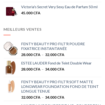
Victoria's Secret Very Sexy Eau de Parfum 50 ml
45.000
CFA
MEILLEURS VENTES
FENTY BEAUTY PRO FILT’R POUDRE
FIXATRICE INSTANTANÉE
Plage
28.000
CFA
–
32.000
CFA
de
ESTEE LAUDER Fond de Teint Double Wear
prix :
Plage
28.000
CFA
–
34.000
CFA
28.000 CFA
de
à
prix :
32.000 CFA
FENTY BEAUTY PRO FILT’R SOFT MATTE
28.000 CFA
LONGWEAR FOUNDATION FOND DE TEINT
à
LONGUE TENUE
34.000 CFA
Plage
32.000
CFA
–
34.000
CFA
de