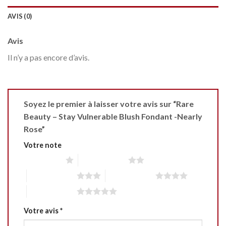
AVIS (0)
Avis
Il n’y a pas encore d’avis.
Soyez le premier à laisser votre avis sur “Rare
Beauty – Stay Vulnerable Blush Fondant -Nearly
Rose”
Votre note
1 étoile sur 5
2 étoiles sur 5
3 étoiles sur 5
4 étoiles sur 5
5 étoiles sur 5
Votre avis
*