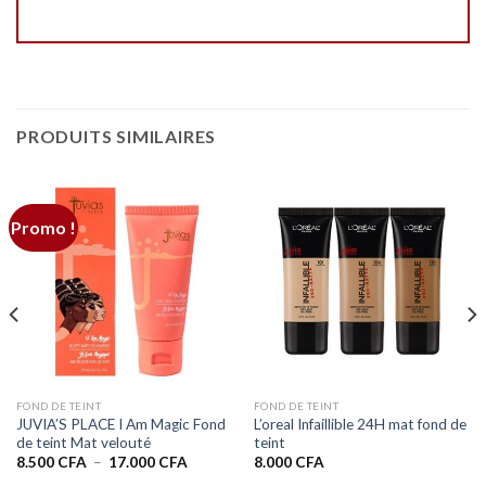
PRODUITS SIMILAIRES
Promo !
FOND DE TEINT
FOND DE TEINT
JUVIA’S PLACE I Am Magic Fond
L’oreal Infaillible 24H mat fond de
de teint Mat velouté
teint
Plage
8.500
CFA
–
17.000
CFA
8.000
CFA
de