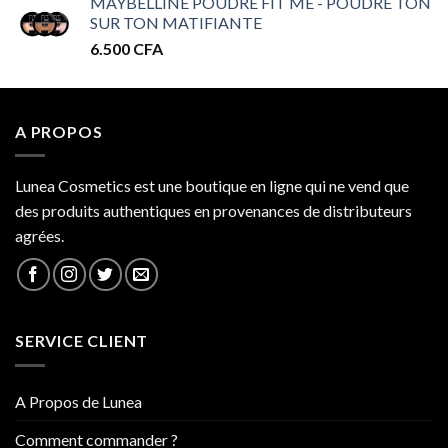
MAYBELLINE POUDRE FIT ME - POUDRE TON
prix :
SUR TON MATIFIANTE
32.000 CFA
6.500
CFA
à
34.000 CFA
A PROPOS
Lunea Cosmetics est une boutique en ligne qui ne vend que
des produits authentiques en provenances de distributeurs
agrées.
SERVICE CLIENT
A Propos de Lunea
Comment commander ?