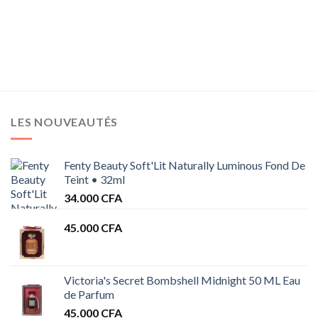
prix :
8.500 CFA
à
17.000 CFA
0 CFA
0 CFA
LES NOUVEAUTÉS
Fenty Beauty Soft'Lit Naturally Luminous Fond De
Teint • 32ml
34.000
CFA
45.000
CFA
Victoria's Secret Bombshell Midnight 50 ML Eau
de Parfum
45.000
CFA