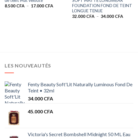
de teint Mat velouté
SOFT MATTE LONGWEAR
FOUNDATION FOND DE TEINT
Plage
8.500
CFA
–
17.000
CFA
de
LONGUE TENUE
prix :
Plage
32.000
CFA
–
34.000
CFA
8.500 CFA
de
à
prix :
17.000 CFA
32.000 
à
34.000 
LES NOUVEAUTÉS
Fenty Beauty Soft'Lit Naturally Luminous Fond De
Teint • 32ml
34.000
CFA
45.000
CFA
Victoria's Secret Bombshell Midnight 50 ML Eau