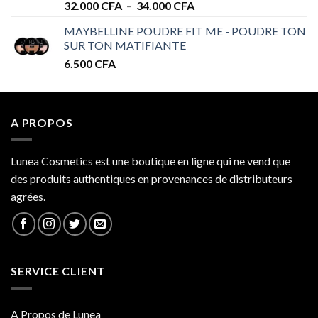
Plage
32.000
CFA
–
34.000
CFA
de
MAYBELLINE POUDRE FIT ME - POUDRE TON
prix :
SUR TON MATIFIANTE
32.000 CFA
6.500
CFA
à
34.000 CFA
A PROPOS
Lunea Cosmetics est une boutique en ligne qui ne vend que
des produits authentiques en provenances de distributeurs
agrées.
SERVICE CLIENT
A Propos de Lunea