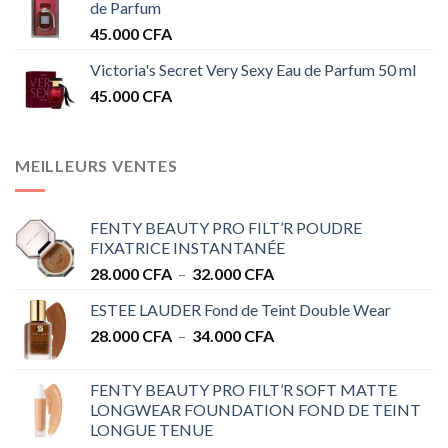
de Parfum
45.000
CFA
Victoria's Secret Very Sexy Eau de Parfum 50 ml
45.000
CFA
MEILLEURS VENTES
FENTY BEAUTY PRO FILT’R POUDRE
FIXATRICE INSTANTANÉE
Plage
28.000
CFA
–
32.000
CFA
de
ESTEE LAUDER Fond de Teint Double Wear
prix :
Plage
28.000
CFA
–
34.000
CFA
28.000 CFA
de
à
prix :
32.000 CFA
FENTY BEAUTY PRO FILT’R SOFT MATTE
28.000 CFA
LONGWEAR FOUNDATION FOND DE TEINT
à
LONGUE TENUE
34.000 CFA