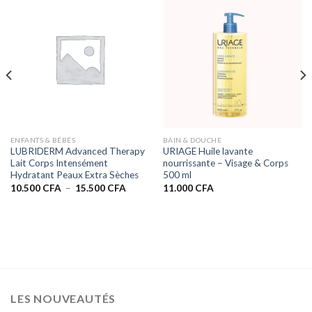
ENFANTS & BÉBÉS
BAIN & DOUCHE
LUBRIDERM Advanced Therapy
URIAGE Huile lavante
Lait Corps Intensément
nourrissante – Visage & Corps
Hydratant Peaux Extra Sèches
500 ml
Plage
10.500
CFA
–
15.500
CFA
11.000
CFA
de
prix :
10.500 CFA
à
15.500 CFA
LES NOUVEAUTÉS