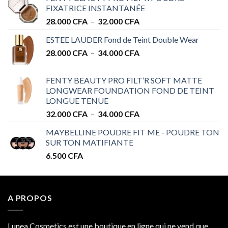
FIXATRICE INSTANTANÉE
Plage
28.000
CFA
–
32.000
CFA
de
ESTEE LAUDER Fond de Teint Double Wear
prix :
Plage
28.000
CFA
–
34.000
CFA
28.000 CFA
de
à
prix :
32.000 CFA
FENTY BEAUTY PRO FILT’R SOFT MATTE
28.000 CFA
LONGWEAR FOUNDATION FOND DE TEINT
à
LONGUE TENUE
34.000 CFA
Plage
32.000
CFA
–
34.000
CFA
de
MAYBELLINE POUDRE FIT ME - POUDRE TON
prix :
SUR TON MATIFIANTE
32.000 CFA
6.500
CFA
à
34.000 CFA
A PROPOS
Lunea Cosmetics est une boutique en ligne qui ne vend que