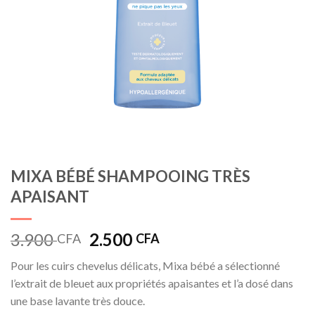
MIXA BÉBÉ SHAMPOOING TRÈS
APAISANT
Le
Le
3.900
2.500
CFA
CFA
prix
prix
Pour les cuirs chevelus délicats, Mixa bébé a sélectionné
initial
actuel
l’extrait de bleuet aux propriétés apaisantes et l’a dosé dans
était :
est :
une base lavante très douce.
3.900 CFA.
2.500 CFA.