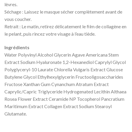
lèvres.
Séchage : Laissez le masque sécher complètement avant de
vous coucher.
Retrait : Le matin, retirez délicatement le film de collagène en
le pelant, puis rincez votre visage à l’eau tiède.
Ingrédients
Water Polyvinyl Alcohol Glycerin Agave Americana Stem
Extract Sodium Hyaluronate 1,2-Hexanediol Caprylyl Glycol
Polyglyceryl-10 Laurate Chlorella Vulgaris Extract Glucose
Butylene Glycol Ethylhexylglycerin Fructooligosaccharides
Fructose Xanthan Gum Cynanchum Atratum Extract
Caprylic/Capric Triglyceride Hydrogenated Lecithin Althaea
Rosea Flower Extract Ceramide NP Tocopherol Pancratium
Maritimum Extract Collagen Extract Sodium Stearoyl
Glutamate.