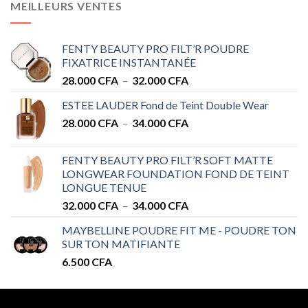
MEILLEURS VENTES
FENTY BEAUTY PRO FILT’R POUDRE
FIXATRICE INSTANTANÉE
Plage
28.000
CFA
–
32.000
CFA
de
ESTEE LAUDER Fond de Teint Double Wear
prix :
Plage
28.000
CFA
–
34.000
CFA
28.000 CFA
de
à
prix :
32.000 CFA
FENTY BEAUTY PRO FILT’R SOFT MATTE
28.000 CFA
LONGWEAR FOUNDATION FOND DE TEINT
à
LONGUE TENUE
34.000 CFA
Plage
32.000
CFA
–
34.000
CFA
de
MAYBELLINE POUDRE FIT ME - POUDRE TON
prix :
SUR TON MATIFIANTE
32.000 CFA
6.500
CFA
à
34.000 CFA