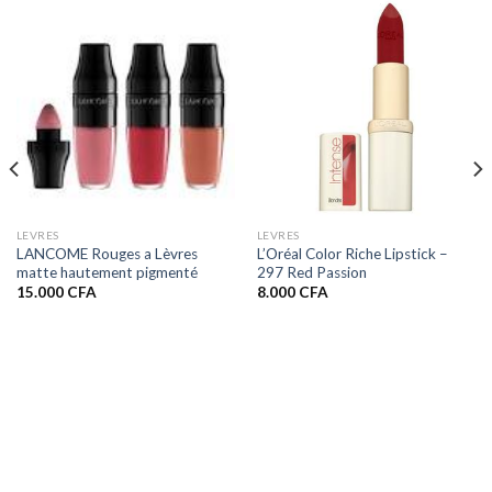
LEVRES
LEVRES
LANCOME Rouges a Lèvres
L’Oréal Color Riche Lipstick –
matte hautement pigmenté
297 Red Passion
15.000
CFA
8.000
CFA
A
A