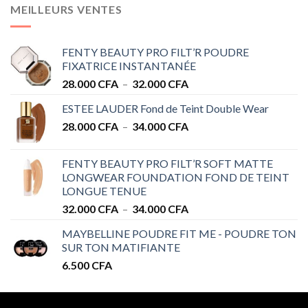
MEILLEURS VENTES
FENTY BEAUTY PRO FILT’R POUDRE
FIXATRICE INSTANTANÉE
Plage
28.000
CFA
–
32.000
CFA
de
ESTEE LAUDER Fond de Teint Double Wear
prix :
Plage
28.000
CFA
–
34.000
CFA
28.000 CFA
de
à
prix :
32.000 CFA
FENTY BEAUTY PRO FILT’R SOFT MATTE
28.000 CFA
LONGWEAR FOUNDATION FOND DE TEINT
à
LONGUE TENUE
34.000 CFA
Plage
32.000
CFA
–
34.000
CFA
de
MAYBELLINE POUDRE FIT ME - POUDRE TON
prix :
SUR TON MATIFIANTE
32.000 CFA
6.500
CFA
à
34.000 CFA